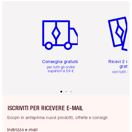
Articolo 1 di 6
Articolo
Consegna gratuita
Ricevi 2 ca
gratuit
per tutti gli ordini
superiori a 59 €
con tutti gli
ISCRIVITI PER RICEVERE E-MAIL
Scopri in anteprima nuovi prodotti, offerte e consigli
Indirizzo e-mail