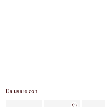
Guadagna 76 Monete Fedeltà
Scopri di più
ESCLUSIVE CHARLOTTE TILBURY
Il club fedeltà Charlotte's Darlings. Guadagna
Monete Fedeltà ogni volta che acquisti!
Consegna standard gratuita per gli ordini
superiori a 59,00 €
Scegli 2 campioni gratuiti al momento del
pagamento
Da usare con