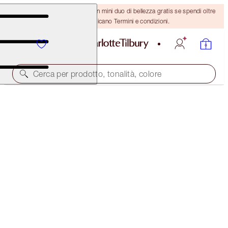
ULTIMA OCCASIONE! Ricevi un mini duo di bellezza gratis se spendi oltre
110 €! Si applicano Termini e condizioni.
Cerca per prodotto, tonalità, colore
EDIZIONE LIMITATA
MULTI-USE MAKEUP MAGIC KIT
MAKEUP KIT
76,00 €