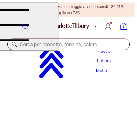
Ricevi un pennello per bronzer in omaggio quando spendi 120 €! Si
applicano T&C.
Cerca per prodotto, tonalità, colore
Trucco
Labbra
MATTE REVOLUTION
Matite
PILLOW TALK MEDIUM TRAVEL SIZE
Labbra
19,00 €
(
126,67 €
/
10
g
)