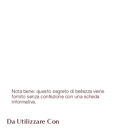
Articolo 1 di 20
Arti
Nota bene: questo segreto di bellezza viene
fornito senza confezione con una scheda
informativa.
Da Utilizzare Con