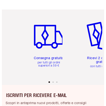
Articolo 1 di 6
Articolo
Consegna gratuita
Ricevi 2 ca
gratuit
per tutti gli ordini
superiori a 59 €
con tutti gli
ISCRIVITI PER RICEVERE E-MAIL
Scopri in anteprima nuovi prodotti, offerte e consigli