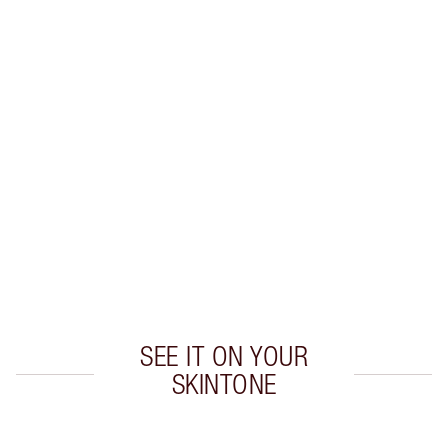
Guadagna 19 Monete Fedeltà
Scopri di più
ESCLUSIVE CHARLOTTE TILBURY
Il club fedeltà Charlotte's Darlings. Guadagna
Monete Fedeltà ogni volta che acquisti!
Consegna standard gratuita per gli ordini
superiori a 59,00 €
Scegli 2 campioni gratuiti al momento del
pagamento
SEE IT ON YOUR
SKINTONE