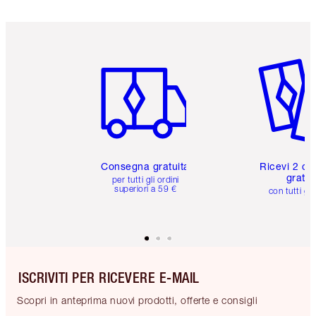
Articolo 1 di 6
Articolo
Consegna gratuita
Ricevi 2 ca
gratuit
per tutti gli ordini
superiori a 59 €
con tutti gli
ISCRIVITI PER RICEVERE E-MAIL
Scopri in anteprima nuovi prodotti, offerte e consigli