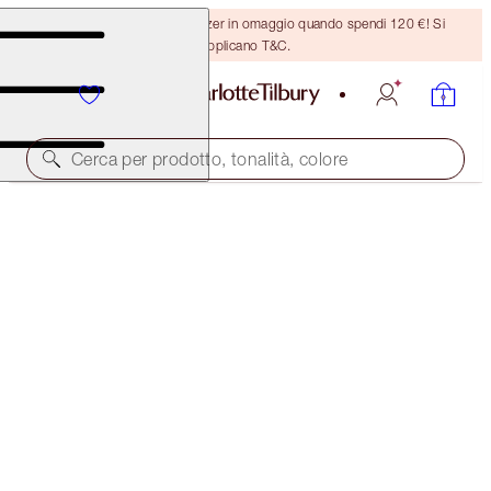
Ricevi un pennello per bronzer in omaggio quando spendi 120 €! Si
applicano T&C.
Cerca per prodotto, tonalità, colore
MATTE REVOLUTION
COVER STAR
38,00 €