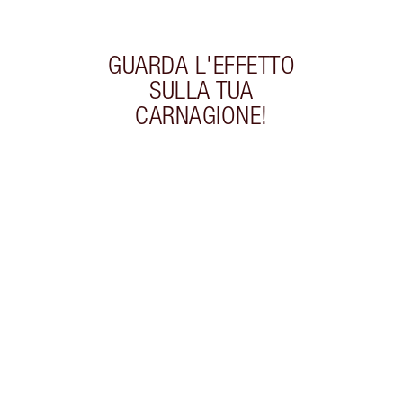
GUARDA L'EFFETTO
SULLA TUA
CARNAGIONE!
Articolo 1 di 20
Arti