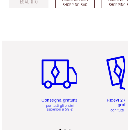
ESAURITO
SHOPPING BAG
SHOPPING B
Articolo 1 di 6
Articolo
Consegna gratuita
Ricevi 2 ca
gratuit
per tutti gli ordini
superiori a 59 €
con tutti gli