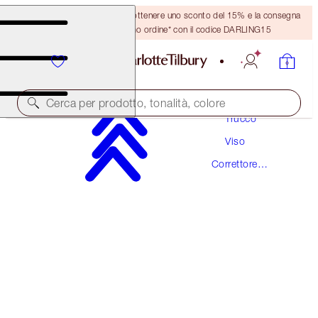
Crea un account o accedi per ottenere uno sconto del 15% e la consegna
GRATUITA sul tuo primo ordine* con il codice DARLING15
Cerca per prodotto, tonalità, colore
Trucco
Viso
MAGIC VANISH
Correttore
TAN
Colore
38,00 €
(
152,00 €
/
10
g
)