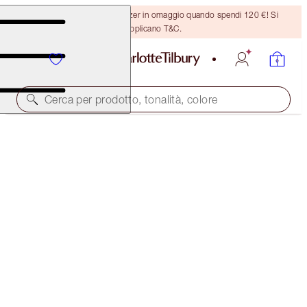
Ricevi un pennello per bronzer in omaggio quando spendi 120 €! Si
applicano T&C.
Cerca per prodotto, tonalità, colore
EDIZIONE LIMITATA
MESMERISING MAROON MAGIC TRICK KIT
EYE KIT
102,00 €