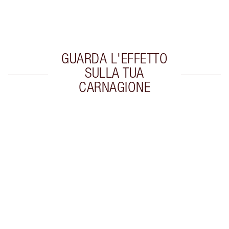
Scegli 2 campioni gratuiti al momento del
pagamento
GUARDA L'EFFETTO
SULLA TUA
CARNAGIONE
Articolo 1 di 20
Arti