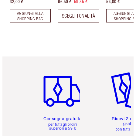
32,00 €
66,50 €
59,85 €
54,00 €
AGGIUNGI ALLA
AGGIUNGI AL
SCEGLI TONALITÀ
SHOPPING BAG
SHOPPING B
Articolo 1 di 6
Articolo
Consegna gratuita
Ricevi 2 ca
gratuit
per tutti gli ordini
superiori a 59 €
con tutti gli