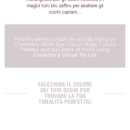
magici toni blu zaffiro per esaltare gli
occhi castani...
Find the perfect shade by virtually trying on
Charlotte’s NEW! Eye Colour Magic Luxury
Palettes and duo liners at home using
Charlotte’s Virtual Try On!
SELEZIONA IL COLORE
DEI TUOI OCCHI PER
TROVARE LA TUA
TONALITÀ PERFETTA!