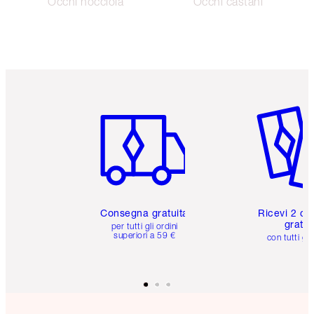
Occhi nocciola
Occhi castani
Articolo 1 di 6
Articolo
Consegna gratuita
Ricevi 2 ca
gratuit
per tutti gli ordini
superiori a 59 €
con tutti gli