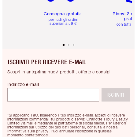
Consegna gratuita
Ricevi 2 ca
gratuit
per tutti gli ordini
superiori a 59 €
con tutti gli
ISCRIVITI PER RICEVERE E-MAIL
Scopri in anteprima nuovi prodotti, offerte e consigli
Indirizzo e-mail
ISCRIVITI
*Si applicano T&C. Inserendo il tuo indirizzo e-mail, accetti di ricevere
informazioni commerciali sui prodotti o servizi Charlotte Tilbury Beauty
Limited via mail e mediante le piattaforme di social media. Per ulteriori
informazioni sull'utilizzo dei tuoi dati personali, consulta la nostra
Informativa sulla privacy. Puoi annullare l'iscrizione in qualsiasi
momento contattandoci.