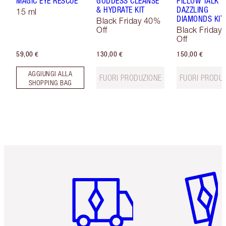
MAGIC EYE RESCUE
GODDESS CLEANSE
PILLOW TALK
& HYDRATE KIT
DAZZLING
15 ml
DIAMONDS KIT
Black Friday 40%
Off
Black Friday
Off
59,00 €
130,00 €
150,00 €
AGGIUNGI ALLA
FUORI PRODUZIONE
FUORI PRODU
SHOPPING BAG
Articolo 1 di 6
Articolo