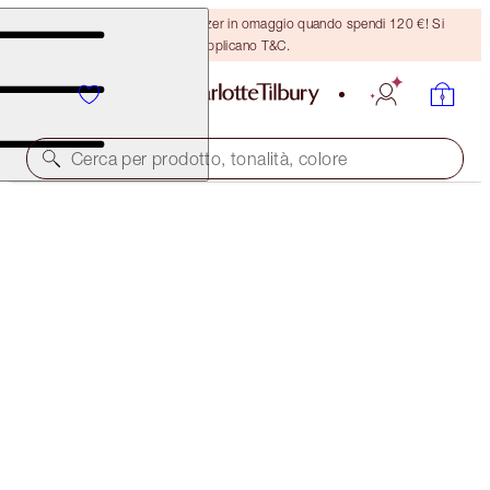
Ricevi un pennello per bronzer in omaggio quando spendi 120 €! Si
applicano T&C.
Cerca per prodotto, tonalità, colore
SCONTO DEL 40%
CHARLOTTE’S MAGIC CREAM LIGHT DUO
BLACK FRIDAY 40% OFF
120,00 €