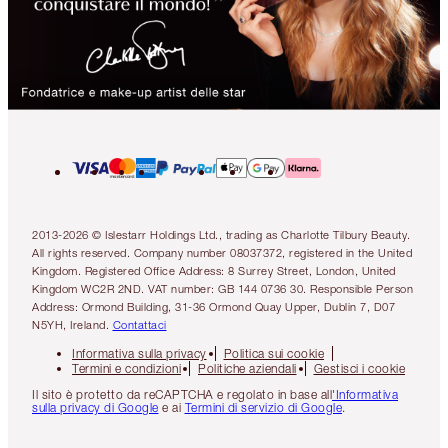
2013-2026 © Islestarr Holdings Ltd., trading as Charlotte Tilbury Beauty.
All rights reserved. Company number 08037372, registered in the United
Kingdom. Registered Office Address: 8 Surrey Street, London, United
Kingdom WC2R 2ND. VAT number: GB 144 0736 30. Responsible Person
Address: Ormond Building, 31-36 Ormond Quay Upper, Dublin 7, D07
N5YH, Ireland.
Contattaci
Informativa sulla privacy
Politica sui cookie
Termini e condizioni
Politiche aziendali
Gestisci i cookie
Il sito è protetto da reCAPTCHA e regolato in base all
'Informativa
sulla privacy di Google
e ai
Termini di servizio di Google
.