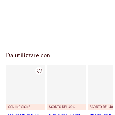
Il club fedeltà Charlotte's Darlings. Guadagna
Monete Fedeltà ogni volta che acquisti!
Consegna standard gratuita per gli ordini
superiori a 59,00 €
Scegli 2 campioni gratuiti al momento del
pagamento
Da utilizzare con
CON INCISIONE
SCONTO DEL 40%
SCONTO DEL 40