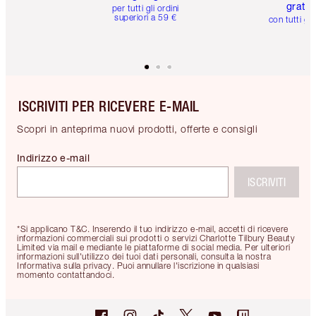
gratuit
per tutti gli ordini
superiori a 59 €
con tutti gli
ISCRIVITI PER RICEVERE E-MAIL
Scopri in anteprima nuovi prodotti, offerte e consigli
Indirizzo e-mail
ISCRIVITI
*Si applicano T&C. Inserendo il tuo indirizzo e-mail, accetti di ricevere
informazioni commerciali sui prodotti o servizi Charlotte Tilbury Beauty
Limited via mail e mediante le piattaforme di social media. Per ulteriori
informazioni sull'utilizzo dei tuoi dati personali, consulta la nostra
Informativa sulla privacy. Puoi annullare l'iscrizione in qualsiasi
momento contattandoci.