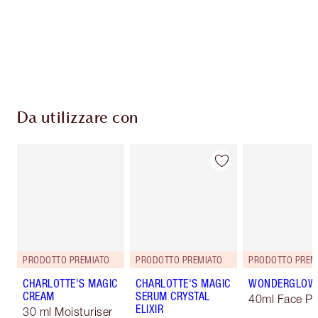
Consegna standard gratuita per gli ordini
superiori a 59,00 €
Scegli 2 campioni gratuiti al momento del
pagamento
Da utilizzare con
PRODOTTO PREMIATO
PRODOTTO PREMIATO
PRODOTTO PREM
CHARLOTTE'S MAGIC
CHARLOTTE'S MAGIC
WONDERGLOW
CREAM
SERUM CRYSTAL
40ml Face Pr
ELIXIR
30 ml Moisturiser