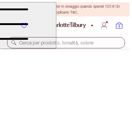
Ricevi un pennello per bronzer in omaggio quando spendi 120 €! Si
applicano T&C.
Cerca per prodotto, tonalità, colore
CHARLOTTE'S MAGIC CREAM LIGHT
15 ML MOISTURISER
34,00 €
(
226,67 €
/
100
ml
)