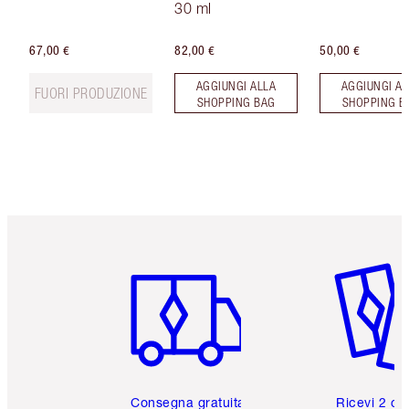
30 ml
67,00 €
82,00 €
50,00 €
AGGIUNGI ALLA
AGGIUNGI AL
FUORI PRODUZIONE
SHOPPING BAG
SHOPPING B
Articolo 1 di 6
Articolo
Consegna gratuita
Ricevi 2 ca