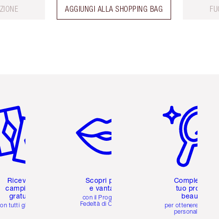
ZIONE
AGGIUNGI ALLA SHOPPING BAG
FU
icolo 2 di 6
Articolo 3 di 6
Articolo 4 di 6
Ricevi 2
Scopri premi
Completa il
campioni
e vantaggi
tuo profilo
gratuiti
beauty
con il Programma
Fedeltà di Charlotte
on tutti gli ordini
per ottenere consigl
personalizzati