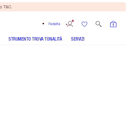
no T&C.
Fedeltà
STRUMENTO TROVA TONALITÀ
SERVIZI
Starlight - Discontinued
Un
pennello
per