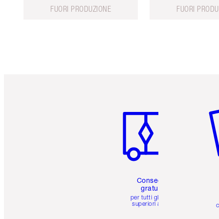
FUORI PRODUZIONE
FUORI PRODU
Articolo 1 di 6
Art
Consegna
gratuita
per tutti gli ordini
superiori a 59 €
c