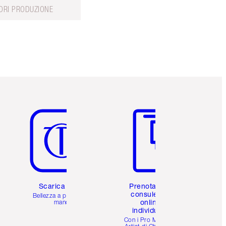
ORI PRODUZIONE
Articolo 5 di 6
Articolo 6 di 6
Scarica l'app
Prenota una
consulenza
Bellezza a portata di
online
mano
individuale
i
Con i Pro Make-up