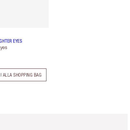
IGHTER EYES
Eyes
I ALLA SHOPPING BAG
Articolo 5 di 6
Articolo 6 di 6