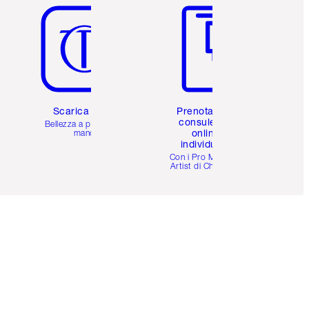
Scarica l'app
Prenota una
consulenza
Bellezza a portata di
online
mano
individuale
i
Con i Pro Make-up
Artist di Charlotte.