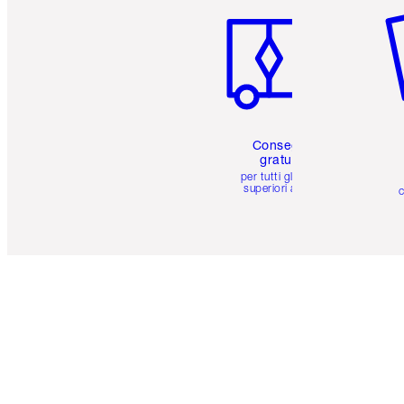
Consegna
gratuita
per tutti gli ordini
superiori a 59 €
c