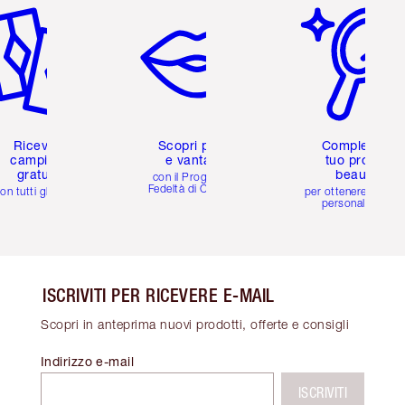
Ricevi 2
Scopri premi
Completa il
campioni
e vantaggi
tuo profilo
gratuiti
beauty
con il Programma
Fedeltà di Charlotte
on tutti gli ordini
per ottenere consigl
personalizzati
ISCRIVITI PER RICEVERE E-MAIL
Scopri in anteprima nuovi prodotti, offerte e consigli
Indirizzo e-mail
ISCRIVITI