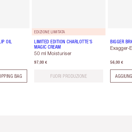
EDIZIONE LIMITATA
IP OIL
LIMITED EDITION CHARLOTTE'S
BIGGER BR
MAGIC CREAM
Exagger-
50 ml Moisturiser
97,00 €
56,00 €
OPPING BAG
FUORI PRODUZIONE
AGGIUNG
icolo 2 di 6
Articolo 3 di 6
Articolo 4 di 6