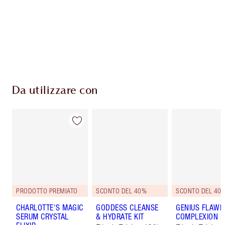
Consegna standard gratuita per gli ordini
superiori a 59,00 €
Scegli 2 campioni gratuiti al momento del
pagamento
Da utilizzare con
PRODOTTO PREMIATO
SCONTO DEL 40%
SCONTO DEL 40%
CHARLOTTE'S MAGIC
GODDESS CLEANSE
GENIUS FLAWL
SERUM CRYSTAL
& HYDRATE KIT
COMPLEXION K