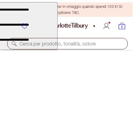
Ricevi un pennello per bronzer in omaggio quando spendi 120 €! Si
applicano T&C.
Cerca per prodotto, tonalità, colore
RISPARMIA IL 40%
CHARLOTTE'S MAGIC IBIZA GLOW LOOK
EXCLUSIVE 40% OFF KIT
134,00 €