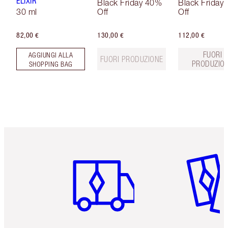
ELIXIR
Black Friday 40%
Black Friday
30 ml
Off
Off
82,00 €
130,00 €
112,00 €
FUORI
AGGIUNGI ALLA
FUORI PRODUZIONE
PRODUZIO
SHOPPING BAG
Articolo 1 di 6
Articolo