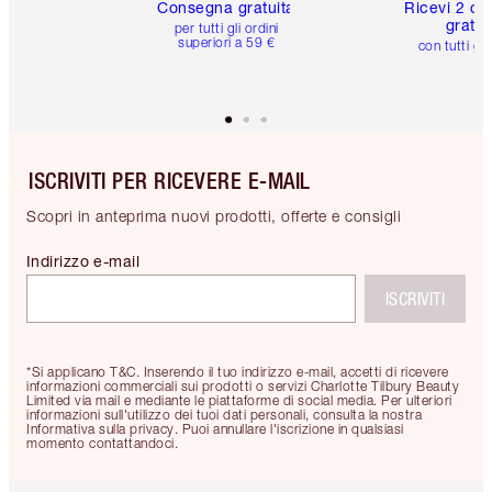
Consegna gratuita
Ricevi 2 ca
gratuit
per tutti gli ordini
superiori a 59 €
con tutti gli
ISCRIVITI PER RICEVERE E-MAIL
Scopri in anteprima nuovi prodotti, offerte e consigli
Indirizzo e-mail
ISCRIVITI
*Si applicano T&C. Inserendo il tuo indirizzo e-mail, accetti di ricevere
informazioni commerciali sui prodotti o servizi Charlotte Tilbury Beauty
Limited via mail e mediante le piattaforme di social media. Per ulteriori
informazioni sull'utilizzo dei tuoi dati personali, consulta la nostra
Informativa sulla privacy. Puoi annullare l'iscrizione in qualsiasi
momento contattandoci.