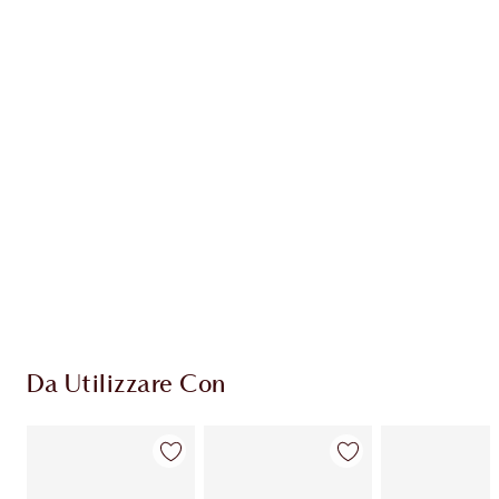
Guadagna 62 Monete Fedeltà
Scopri di più
ESCLUSIVE CHARLOTTE TILBURY
Il club fedeltà Charlotte's Darlings. Guadagna
Monete Fedeltà ogni volta che acquisti!
Consegna standard gratuita per gli ordini
superiori a 59,00 €
Scegli 2 campioni gratuiti al momento del
pagamento
Da Utilizzare Con