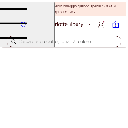
Ricevi un pennello per bronzer in omaggio quando spendi 120 €! Si
applicano T&C.
Cerca per prodotto, tonalità, colore
HYPNOTISING DIAMOND EYES KIT
FACE KIT
62,00 €