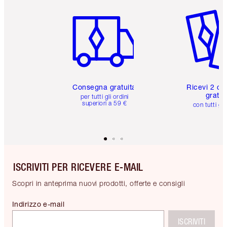
Articolo 1 di 6
Articolo
Consegna gratuita
Ricevi 2 ca
gratuit
per tutti gli ordini
superiori a 59 €
con tutti gli
ISCRIVITI PER RICEVERE E-MAIL
Scopri in anteprima nuovi prodotti, offerte e consigli
Indirizzo e-mail
ISCRIVITI