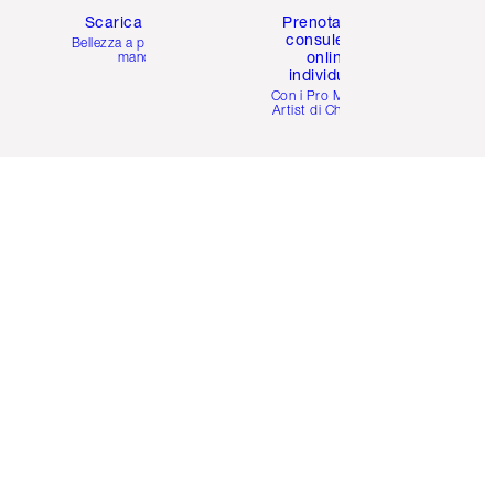
Scarica l'app
Prenota una
consulenza
Bellezza a portata di
online
mano
individuale
i
Con i Pro Make-up
Artist di Charlotte.