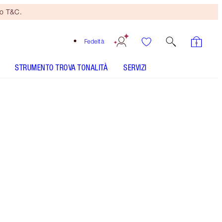
no T&C.
Fedeltà
STRUMENTO TROVA TONALITÀ
SERVIZI
AIRBRUSH BRIGHTENING FLAWLESS FINISH -
Seleziona tonalità
BEAUTY LIGHT WAND - Seleziona tonalità
HOLLYWOOD FLAWLESS FILTER - Seleziona tonalità