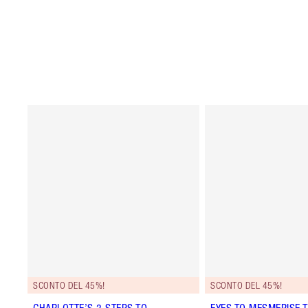
SCONTO DEL 45%!
SCONTO DEL 45%!
CHARLOTTE’S 3 STEPS TO
EYES TO MESMERISE T