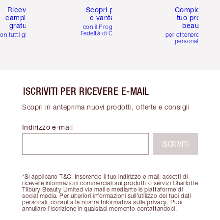
Ricevi 2
Scopri premi
Completa il
campioni
e vantaggi
tuo profilo
gratuiti
beauty
con il Programma
Fedeltà di Charlotte
on tutti gli ordini
per ottenere consigl
personalizzati
ISCRIVITI PER RICEVERE E-MAIL
Scopri in anteprima nuovi prodotti, offerte e consigli
Indirizzo e-mail
ISCRIVITI
*Si applicano T&C. Inserendo il tuo indirizzo e-mail, accetti di
ricevere informazioni commerciali sui prodotti o servizi Charlotte
Tilbury Beauty Limited via mail e mediante le piattaforme di
social media. Per ulteriori informazioni sull'utilizzo dei tuoi dati
personali, consulta la nostra Informativa sulla privacy. Puoi
annullare l'iscrizione in qualsiasi momento contattandoci.