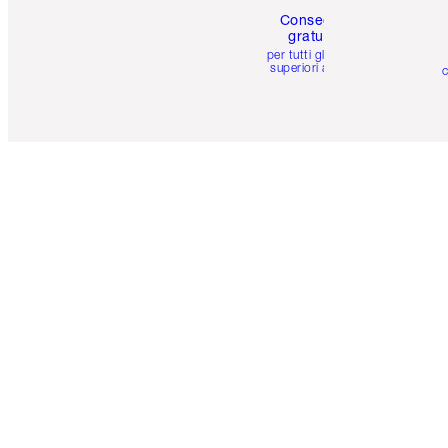
Consegna
gratuita
per tutti gli ordini
superiori a 59 €
c