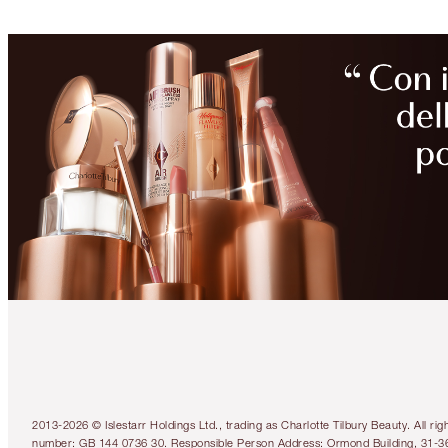
2013-2026 © Islestarr Holdings Ltd., trading as Charlotte Tilbury Beauty. Al
number: GB 144 0736 30. Responsible Person Address: Ormond Building, 31-3