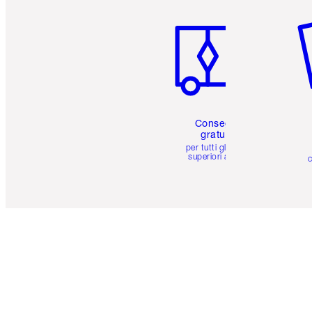
Articolo 1 di 6
Art
Consegna
gratuita
per tutti gli ordini
superiori a 59 €
c