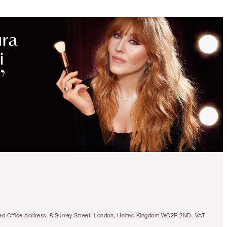
tered Office Address: 8 Surrey Street, London, United Kingdom WC2R 2ND. VAT