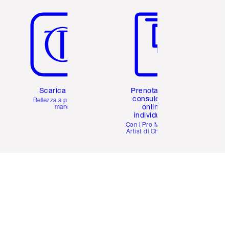
Articolo 5 di 6
Articolo 6 di 6
Scarica l'app
Prenota una
consulenza
Bellezza a portata di
online
mano
individuale
i
Con i Pro Make-up
Artist di Charlotte.