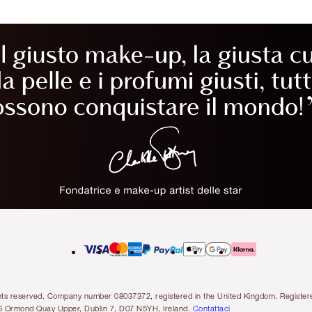
l rights reserved. Company number 08037372, registered in the United Kingdom. Regis
6 Ormond Quay Upper, Dublin 7, D07 N5YH, Ireland.
Contattaci