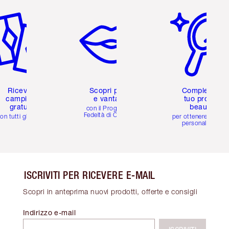
icolo 2 di 6
Articolo 3 di 6
Articolo 4 di 6
Ricevi 2
Scopri premi
Completa il
campioni
e vantaggi
tuo profilo
gratuiti
beauty
con il Programma
Fedeltà di Charlotte
on tutti gli ordini
per ottenere consigl
personalizzati
ISCRIVITI PER RICEVERE E-MAIL
Scopri in anteprima nuovi prodotti, offerte e consigli
Indirizzo e-mail