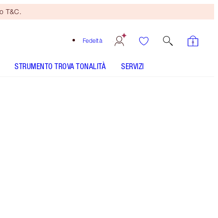
no T&C.
Fedeltà
STRUMENTO TROVA TONALITÀ
SERVIZI
BEACH STICK - Seleziona tonalità
HOLLYWOOD FLAWLESS FILTER - Seleziona tonalità