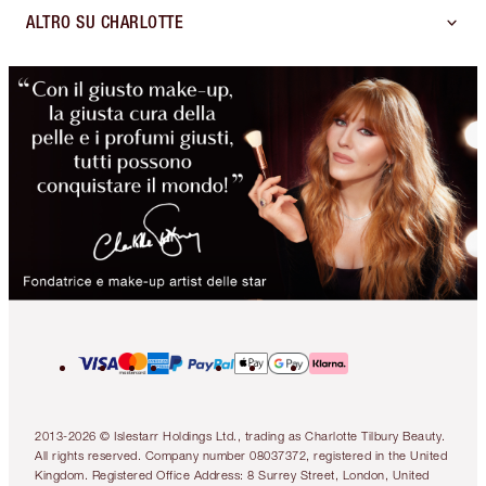
ALTRO SU CHARLOTTE
2013-2026 © Islestarr Holdings Ltd., trading as Charlotte Tilbury Beauty.
All rights reserved. Company number 08037372, registered in the United
Kingdom. Registered Office Address: 8 Surrey Street, London, United