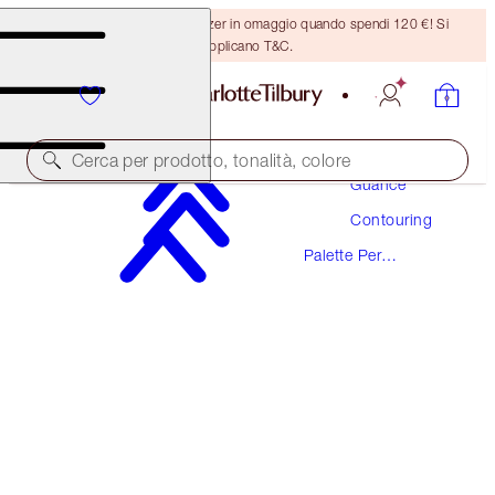
Ricevi un pennello per bronzer in omaggio quando spendi 120 €! Si
applicano T&C.
Trucco
Cerca per prodotto, tonalità, colore
Guance
Contouring
FILMSTAR KILLER CHEEKBONES
Palette Per
LIGHT TO MEDIUM
Contouring
105,00 €