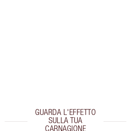
Guadagna 105 Monete Fedeltà
Scopri di più
ESCLUSIVE CHARLOTTE TILBURY
Il club fedeltà Charlotte's Darlings. Guadagna
Monete Fedeltà ogni volta che acquisti!
Consegna standard gratuita per gli ordini
superiori a 59,00 €
Scegli 2 campioni gratuiti al momento del
pagamento
GUARDA L'EFFETTO
SULLA TUA
CARNAGIONE