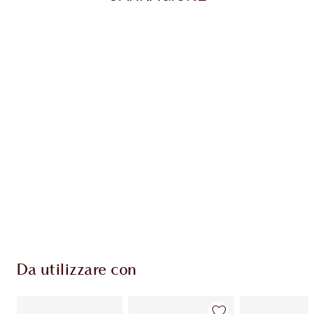
Articolo 1 di 20
Arti
Da utilizzare con