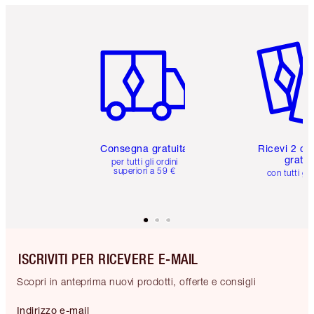
Articolo 1 di 6
Articolo
Consegna gratuita
Ricevi 2 ca
gratuit
per tutti gli ordini
superiori a 59 €
con tutti gli
ISCRIVITI PER RICEVERE E-MAIL
Scopri in anteprima nuovi prodotti, offerte e consigli
Indirizzo e-mail