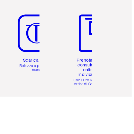
Articolo 5 di 6
Articolo 6 di 6
Scarica l'app
Prenota una
consulenza
Bellezza a portata di
online
mano
individuale
i
Con i Pro Make-up
Artist di Charlotte.