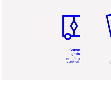
Articolo 1 di 6
Art
Consegna
gratuita
per tutti gli ordini
superiori a 59 €
c