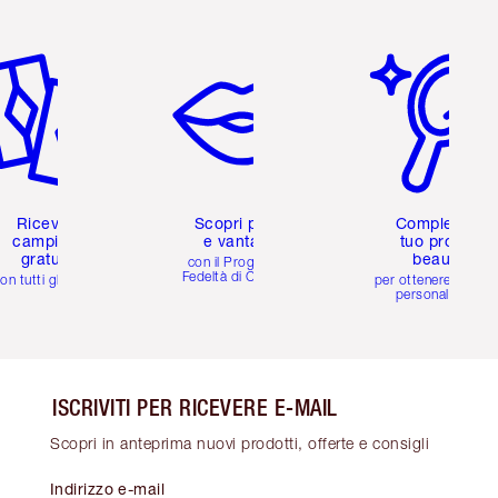
icolo 2 di 6
Articolo 3 di 6
Articolo 4 di 6
Ricevi 2
Scopri premi
Completa il
campioni
e vantaggi
tuo profilo
gratuiti
beauty
con il Programma
Fedeltà di Charlotte
on tutti gli ordini
per ottenere consigl
personalizzati
ISCRIVITI PER RICEVERE E-MAIL
Scopri in anteprima nuovi prodotti, offerte e consigli
Indirizzo e-mail