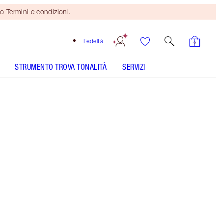
o Termini e condizioni.
Fedeltà
STRUMENTO TROVA TONALITÀ
SERVIZI
IL KIT COMPRENDE
MINI FILMSTAR BRONZE + GLOW LIGHT TO
MEDIUM
FILMSTAR BRONZE + GLOW - Seleziona tonalità