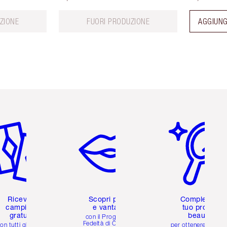
ZIONE
FUORI PRODUZIONE
AGGIUNG
icolo 2 di 6
Articolo 3 di 6
Articolo 4 di 6
Ricevi 2
Scopri premi
Completa il
campioni
e vantaggi
tuo profilo
gratuiti
beauty
con il Programma
Fedeltà di Charlotte
on tutti gli ordini
per ottenere consigl