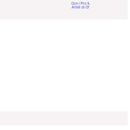
Con i Pro Make-up
Artist di Charlotte.