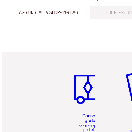
AGGIUNGI ALLA SHOPPING BAG
FUORI PRODU
Articolo 1 di 6
Art
Consegna
gratuita
per tutti gli ordini
superiori a 59 €
c