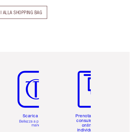
I ALLA SHOPPING BAG
Articolo 5 di 6
Articolo 6 di 6
Scarica l'app
Prenota una
consulenza
Bellezza a portata di
online
mano
individuale
i