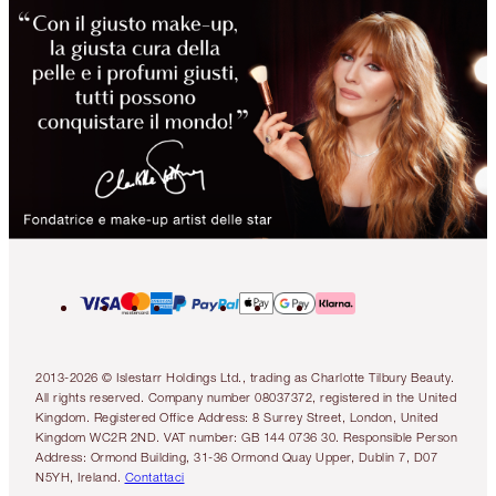
2013-2026 © Islestarr Holdings Ltd., trading as Charlotte Tilbury Beauty.
All rights reserved. Company number 08037372, registered in the United
Kingdom. Registered Office Address: 8 Surrey Street, London, United
Kingdom WC2R 2ND. VAT number: GB 144 0736 30. Responsible Person
Address: Ormond Building, 31-36 Ormond Quay Upper, Dublin 7, D07
N5YH, Ireland.
Contattaci