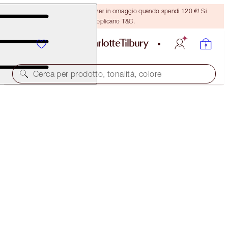
Ricevi un pennello per bronzer in omaggio quando spendi 120 €! Si
applicano T&C.
Cerca per prodotto, tonalità, colore
BROW LIFT KIT
BLACK BROWN
38,00 €