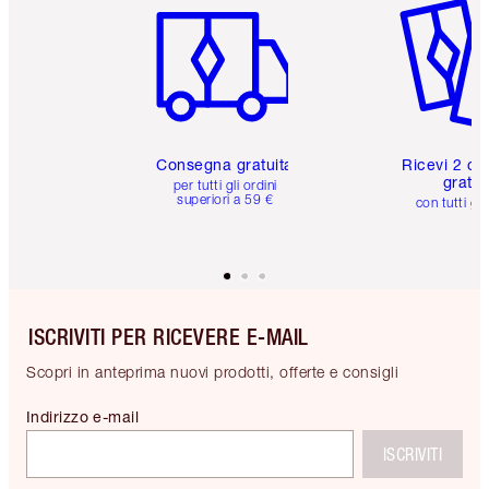
Consegna gratuita
Ricevi 2 ca
gratuit
per tutti gli ordini
superiori a 59 €
con tutti gli
ISCRIVITI PER RICEVERE E-MAIL
Scopri in anteprima nuovi prodotti, offerte e consigli
Indirizzo e-mail
ISCRIVITI