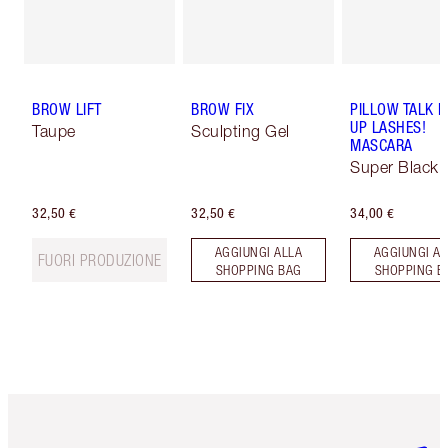
BROW LIFT
BROW FIX
PILLOW TALK 
UP LASHES!
Taupe
Sculpting Gel
MASCARA
Super Black 
32,50 €
32,50 €
34,00 €
AGGIUNGI ALLA
AGGIUNGI AL
FUORI PRODUZIONE
SHOPPING BAG
SHOPPING B
Articolo 1 di 6
Articolo