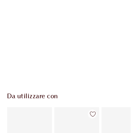
ESCLUSIVE CHARLOTTE TILBURY
Il club fedeltà Charlotte's Darlings. Guadagna
Monete Fedeltà ogni volta che acquisti!
Consegna standard gratuita per gli ordini
superiori a 59,00 €
Scegli 2 campioni gratuiti al momento del
pagamento
Da utilizzare con