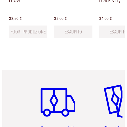
Brow
Black Vinyl
32,50 €
38,00 €
34,00 €
FUORI PRODUZIONE
ESAURITO
ESAURIT
Articolo 1 di 6
Articolo