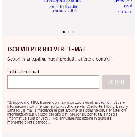
Consegna gratuita
Ricevi 2 ca
gratuit
per tutti gli ordini
superiori a 59 €
con tutti gli
ISCRIVITI PER RICEVERE E-MAIL
Scopri in anteprima nuovi prodotti, offerte e consigli
Indirizzo e-mail
ISCRIVITI
*Si applicano T&C. Inserendo il tuo indirizzo e-mail, accetti di ricevere
informazioni commerciali sui prodotti o servizi Charlotte Tilbury Beauty
Limited via mail e mediante le piattaforme di social media. Per ulteriori
informazioni sull'utilizzo dei tuoi dati personali, consulta la nostra
Informativa sulla privacy. Puoi annullare l'iscrizione in qualsiasi
momento contattandoci.