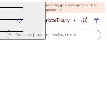
Ricevi un pennello per bronzer in omaggio quando spendi 120 €! Si
applicano T&C.
Cerca per prodotto, tonalità, colore
BROW LIFT
SUPER MODEL BROW
PRODOTTO PRECEDENTEMENTE NOTO COME "SUPER MODEL"
32,50 €
(
541,67 €
/
10
g
)