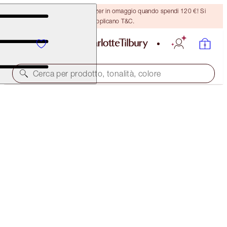
Ricevi un pennello per bronzer in omaggio quando spendi 120 €! Si
applicano T&C.
Cerca per prodotto, tonalità, colore
SUBSCRIBE!
BROW LIFT REFILL
DARK BROWN
21,00 €
(
4200,00 €
/
10
g
)