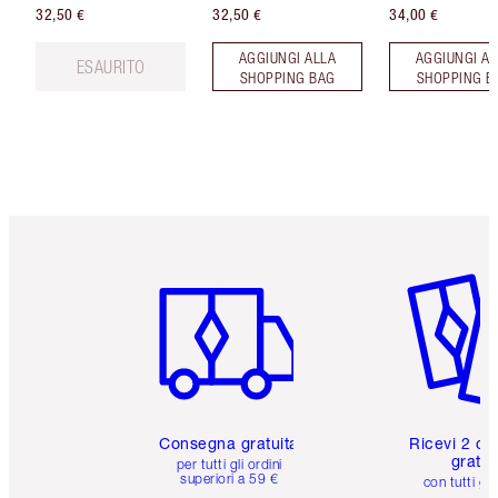
32,50 €
32,50 €
34,00 €
AGGIUNGI ALLA
AGGIUNGI AL
ESAURITO
SHOPPING BAG
SHOPPING B
Articolo 1 di 6
Articolo
Consegna gratuita
Ricevi 2 ca
gratuit
per tutti gli ordini
superiori a 59 €
con tutti gli