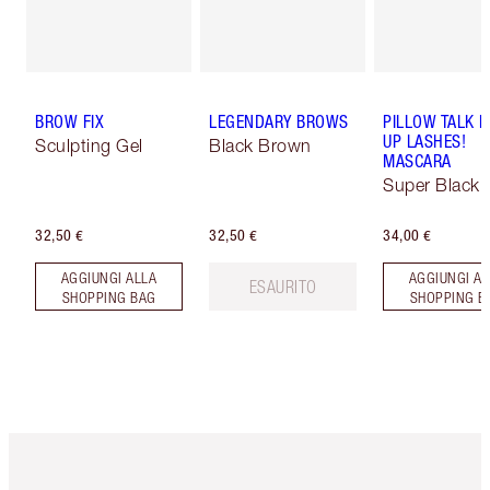
BROW FIX
LEGENDARY BROWS
PILLOW TALK 
UP LASHES!
Sculpting Gel
Black Brown
MASCARA
Super Black 
32,50 €
32,50 €
34,00 €
AGGIUNGI ALLA
AGGIUNGI AL
ESAURITO
SHOPPING BAG
SHOPPING B
Articolo 1 di 6
Articolo