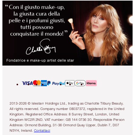
2013-2026 © Islestarr Holdings Ltd., trading as Charlotte Tilbury Beauty.
All rights reserved. Company number 08037372, registered in the United
Kingdom. Registered Office Address: 8 Surrey Street, London, United
Kingdom WC2R 2ND. VAT number: GB 144 0736 30. Responsible Person
Address: Ormond Building, 31-36 Ormond Quay Upper, Dublin 7, D07
N5YH, Ireland.
Contattaci