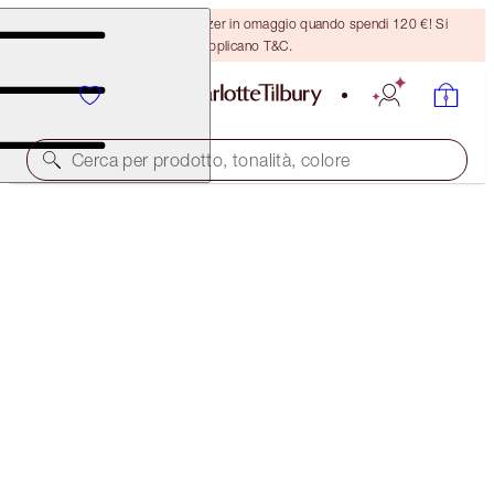
Ricevi un pennello per bronzer in omaggio quando spendi 120 €! Si
applicano T&C.
Cerca per prodotto, tonalità, colore
BROW CHEAT KIT
NATURAL BLACK
38,00 €
(
7600,00 €
/
10
g
)