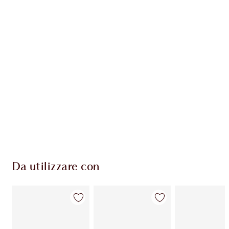
ESCLUSIVE CHARLOTTE TILBURY
Il club fedeltà Charlotte's Darlings. Guadagna
Monete Fedeltà ogni volta che acquisti!
Consegna standard gratuita per gli ordini
superiori a 59,00 €
Scegli 2 campioni gratuiti al momento del
pagamento
Da utilizzare con