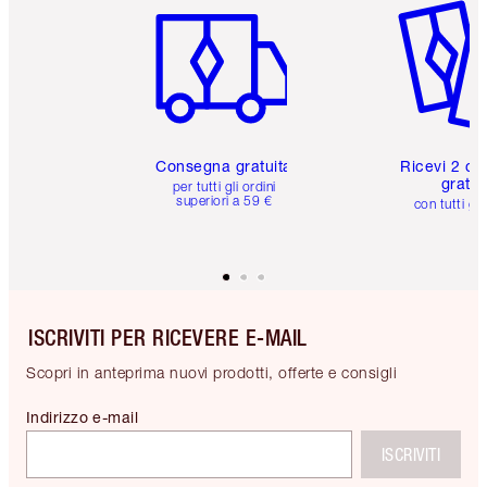
Consegna gratuita
Ricevi 2 ca
gratuit
per tutti gli ordini
superiori a 59 €
con tutti gli
ISCRIVITI PER RICEVERE E-MAIL
Scopri in anteprima nuovi prodotti, offerte e consigli
Indirizzo e-mail
ISCRIVITI