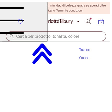
ULTIMA OCCASIONE! Ricevi un mini duo di bellezza gratis se spendi oltre
110 €! Si applicano Termini e condizioni.
Cerca per prodotto, tonalità, colore
Trucco
RISPARMIA IL 5%
Occhi
CHARLOTTE’S PALETTE OF BEAUTIFYING EYE
TRENDS DUO
EYE KIT
120,00 €
114,00 €
(
85,71 €
/
10
g
)