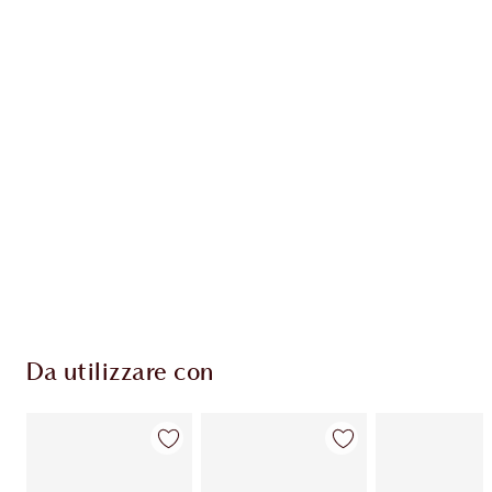
Scopri di più
ESCLUSIVE CHARLOTTE TILBURY
Il club fedeltà Charlotte's Darlings. Guadagna
Monete Fedeltà ogni volta che acquisti!
Consegna standard gratuita per gli ordini
superiori a 59,00 €
Scegli 2 campioni gratuiti al momento del
pagamento
Da utilizzare con