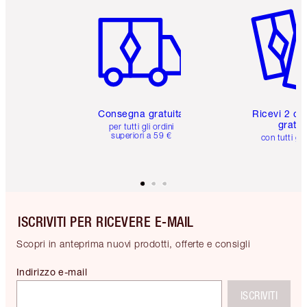
Articolo 1 di 6
Articolo
Consegna gratuita
Ricevi 2 ca
gratuit
per tutti gli ordini
superiori a 59 €
con tutti gli
ISCRIVITI PER RICEVERE E-MAIL
Scopri in anteprima nuovi prodotti, offerte e consigli
Indirizzo e-mail
ISCRIVITI