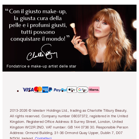
2013-2026 © Islestarr Holdings Ltd., trading as Charlotte Tilbury Beauty.
All rights reserved. Company number 08037372, registered in the United
Kingdom. Registered Office Address: 8 Surrey Street, London, United
Kingdom WC2R 2ND. VAT number: GB 144 0736 30. Responsible Person
Address: Ormond Building, 31-36 Ormond Quay Upper, Dublin 7, D07
N5YH, Ireland.
Contattaci