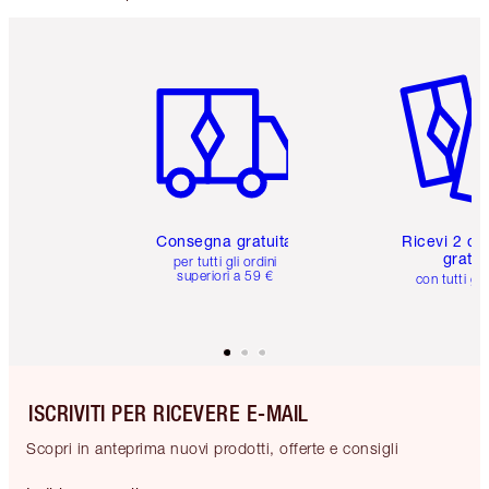
Articolo 1 di 6
Articolo
Consegna gratuita
Ricevi 2 ca
gratuit
per tutti gli ordini
superiori a 59 €
con tutti gli
ISCRIVITI PER RICEVERE E-MAIL
Scopri in anteprima nuovi prodotti, offerte e consigli