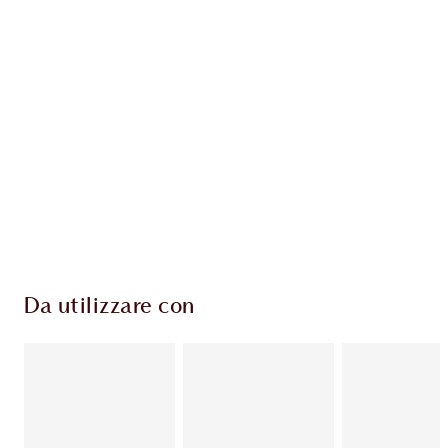
ESCLUSIVE CHARLOTTE TILBURY
Il club fedeltà Charlotte's Darlings. Guadagna
Monete Fedeltà ogni volta che acquisti!
Consegna standard gratuita per gli ordini
superiori a 59,00 €
Scegli 2 campioni gratuiti al momento del
pagamento
Da utilizzare con