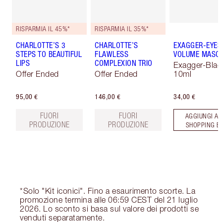
RISPARMIA IL 45%*
RISPARMIA IL 35%*
CHARLOTTE’S 3
CHARLOTTE’S
EXAGGER-EYES
STEPS TO BEAUTIFUL
FLAWLESS
VOLUME MASC
LIPS
COMPLEXION TRIO
Exagger-Blac
Offer Ended
Offer Ended
10ml
95,00 €
146,00 €
34,00 €
FUORI
FUORI
AGGIUNGI AL
PRODUZIONE
PRODUZIONE
SHOPPING B
*Solo "Kit iconici". Fino a esaurimento scorte. La
promozione termina alle 06:59 CEST del 21 luglio
2026. Lo sconto si basa sul valore dei prodotti se
venduti separatamente.