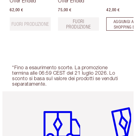
Offer Ended
Offer Ended
62,00 €
75,00 €
42,00 €
FUORI
AGGIUNGI AL
FUORI PRODUZIONE
PRODUZIONE
SHOPPING B
*Fino a esaurimento scorte. La promozione
termina alle 06:59 CEST del 21 luglio 2026. Lo
sconto si basa sul valore dei prodotti se venduti
separatamente.
Articolo 1 di 6
Articolo