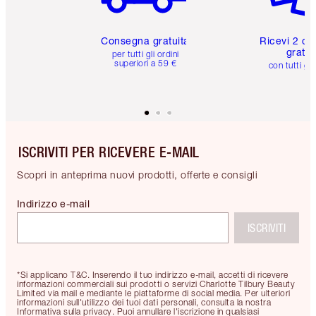
Consegna gratuita
Ricevi 2 ca
gratuit
per tutti gli ordini
superiori a 59 €
con tutti gli
ISCRIVITI PER RICEVERE E-MAIL
Scopri in anteprima nuovi prodotti, offerte e consigli
Indirizzo e-mail
ISCRIVITI
*Si applicano T&C. Inserendo il tuo indirizzo e-mail, accetti di ricevere
informazioni commerciali sui prodotti o servizi Charlotte Tilbury Beauty
Limited via mail e mediante le piattaforme di social media. Per ulteriori
informazioni sull'utilizzo dei tuoi dati personali, consulta la nostra
Informativa sulla privacy. Puoi annullare l'iscrizione in qualsiasi