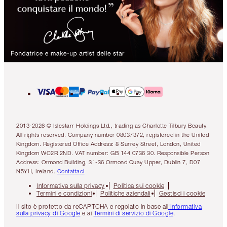
2013-2026 © Islestarr Holdings Ltd., trading as Charlotte Tilbury Beauty.
All rights reserved. Company number 08037372, registered in the United
Kingdom. Registered Office Address: 8 Surrey Street, London, United
Kingdom WC2R 2ND. VAT number: GB 144 0736 30. Responsible Person
Address: Ormond Building, 31-36 Ormond Quay Upper, Dublin 7, D07
N5YH, Ireland.
Contattaci
Informativa sulla privacy
Politica sui cookie
Termini e condizioni
Politiche aziendali
Gestisci i cookie
Il sito è protetto da reCAPTCHA e regolato in base all
'Informativa
sulla privacy di Google
e ai
Termini di servizio di Google
.