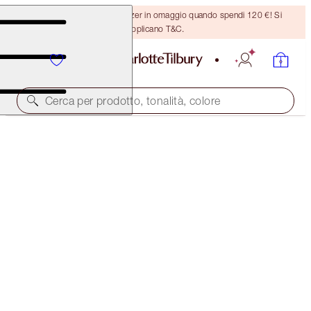
Ricevi un pennello per bronzer in omaggio quando spendi 120 €! Si
applicano T&C.
Cerca per prodotto, tonalità, colore
FORMATO DA VIAGGIO ABBINATO GRATUITO!
AIRBRUSH BRIGHTENING FLAWLESS FINISH FULL-
SIZE + TRAVEL-SIZE DUO
OFFER ENDED
83,50 €