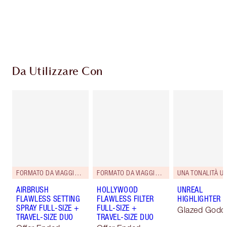
superiori a 59,00 €
Scegli 2 campioni gratuiti al momento del
pagamento
Da Utilizzare Con
FORMATO DA VIAGGIO ABBINATO GRATUITO!
FORMATO DA VIAGGIO ABBINATO IN OMAGGIO!
AIRBRUSH
HOLLYWOOD
UNREAL
FLAWLESS SETTING
FLAWLESS FILTER
HIGHLIGHTER
SPRAY FULL-SIZE +
FULL-SIZE +
Glazed Godd
TRAVEL-SIZE DUO
TRAVEL-SIZE DUO