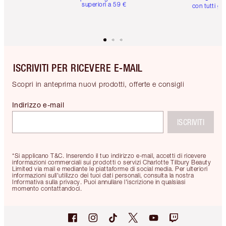
superiori a 59 €
con tutti gli
ISCRIVITI PER RICEVERE E-MAIL
Scopri in anteprima nuovi prodotti, offerte e consigli
Indirizzo e-mail
ISCRIVITI
*Si applicano T&C. Inserendo il tuo indirizzo e-mail, accetti di ricevere
informazioni commerciali sui prodotti o servizi Charlotte Tilbury Beauty
Limited via mail e mediante le piattaforme di social media. Per ulteriori
informazioni sull'utilizzo dei tuoi dati personali, consulta la nostra
Informativa sulla privacy. Puoi annullare l'iscrizione in qualsiasi
momento contattandoci.