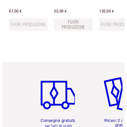
67,00 €
55,00 €
130,00 €
FUORI
FUORI PRODUZIONE
FUORI PRODU
PRODUZIONE
Articolo 1 di 6
Articolo
Consegna gratuita
Ricevi 2 ca
gratuit
per tutti gli ordini