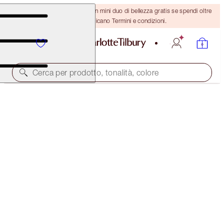
ULTIMA OCCASIONE! Ricevi un mini duo di bellezza gratis se spendi oltre
110 €! Si applicano Termini e condizioni.
Cerca per prodotto, tonalità, colore
SOLO PER OGGI!
6 SHADES OF LOVE - ECSTASY
MAGICAL OFFER
65,00 €