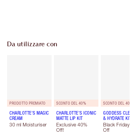
superiori a 59,00 €
Scegli 2 campioni gratuiti al momento del
pagamento
Da utilizzare con
PRODOTTO PREMIATO
SCONTO DEL 40%
SCONTO DEL 40
CHARLOTTE'S MAGIC
CHARLOTTE’S ICONIC
GODDESS CLE
CREAM
MATTE LIP KIT
& HYDRATE KIT
30 ml Moisturiser
Exclusive 40%
Black Friday
Off!
Off