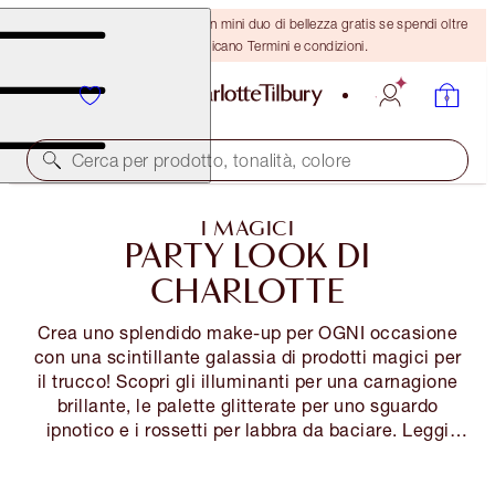
ULTIMA OCCASIONE! Ricevi un mini duo di bellezza gratis se spendi oltre
110 €! Si applicano Termini e condizioni.
Cerca per prodotto, tonalità, colore
I MAGICI
PARTY LOOK DI
CHARLOTTE
Crea uno splendido make-up per OGNI occasione
con una scintillante galassia di prodotti magici per
il trucco! Scopri gli illuminanti per una carnagione
brillante, le palette glitterate per uno sguardo
ipnotico e i rossetti per labbra da baciare. Leggi
trucchi e consigli professionali per esaltare il make-
up da festa in pochi istanti...