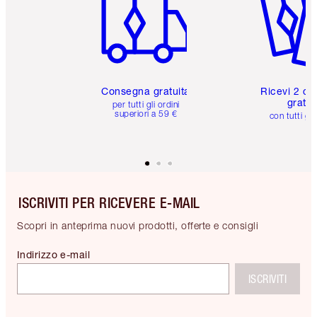
Consegna gratuita
Ricevi 2 ca
gratuit
per tutti gli ordini
superiori a 59 €
con tutti gli
ISCRIVITI PER RICEVERE E-MAIL
Scopri in anteprima nuovi prodotti, offerte e consigli
Indirizzo e-mail
ISCRIVITI