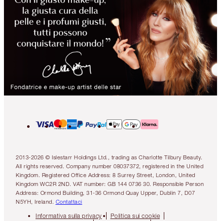
2013-2026 © Islestarr Holdings Ltd., trading as Charlotte Tilbury Beauty.
All rights reserved. Company number 08037372, registered in the United
Kingdom. Registered Office Address: 8 Surrey Street, London, United
Kingdom WC2R 2ND. VAT number: GB 144 0736 30. Responsible Person
Address: Ormond Building, 31-36 Ormond Quay Upper, Dublin 7, D07
N5YH, Ireland.
Contattaci
Informativa sulla privacy
Politica sui cookie