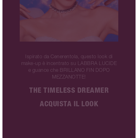
Ispirato da Cenerentola, questo look di
make-up è incentrato su LABBRA LUCIDE
e guance che BRILLANO FIN DOPO
MEZZANOTTE!
THE TIMELESS DREAMER
ACQUISTA IL LOOK