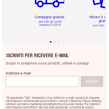
Consegna gratuita
Ricevi 2 ca
gratuit
per tutti gli ordini
superiori a 59 €
con tutti gli
ISCRIVITI PER RICEVERE E-MAIL
Scopri in anteprima nuovi prodotti, offerte e consigli
Indirizzo e-mail
ISCRIVITI
*Si applicano T&C. Inserendo il tuo indirizzo e-mail, accetti di ricevere
informazioni commerciali sui prodotti o servizi Charlotte Tilbury Beauty
Limited via mail e mediante le piattaforme di social media. Per ulteriori
informazioni sull'utilizzo dei tuoi dati personali, consulta la nostra