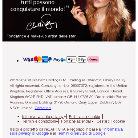
2013-2026 © Islestarr Holdings Ltd., trading as Charlotte Tilbury Beauty.
All rights reserved. Company number 08037372, registered in the United
Kingdom. Registered Office Address: 8 Surrey Street, London, United
Kingdom WC2R 2ND. VAT number: GB 144 0736 30. Responsible Person
Address: Ormond Building, 31-36 Ormond Quay Upper, Dublin 7, D07
N5YH, Ireland.
Contattaci
Informativa sulla privacy
Politica sui cookie
Termini e condizioni
Politiche aziendali
Gestisci i cookie
Il sito è protetto da reCAPTCHA e regolato in base all
'Informativa
sulla privacy di Google
e ai
Termini di servizio di Google
.