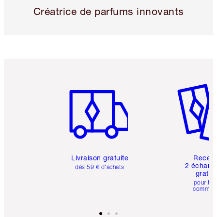
Créatrice de parfums innovants
Article 1 sur 6
Article 
Livraison gratuite
Recev
2 échanti
dès 59 € d'achats
gratui
pour tou
comman