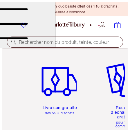
DERNIÈRE CHANCE ! Un mini duo beauté offert dès 110 € d'achats !
Offre soumise à conditions.
Rechercher nom du produit, teinte, couleur
Article 1 sur 6
Article 
Livraison gratuite
Recev
2 échanti
dès 59 € d'achats
gratui
pour tou
comman