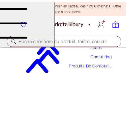
Recevez un pinceau Bronzing Brush en cadeau dès 120 € d'achats ! Offre
soumise à conditions.
Maquillage
Rechercher nom du produit, teinte, couleur
Joues
Contouring
ÉCONOMISEZ 10 %
Produits De Contouring
THE HOLLYWOOD CONTOUR DUO
Liquides
MAGICAL SAVINGS
84,00 €
75,60 €