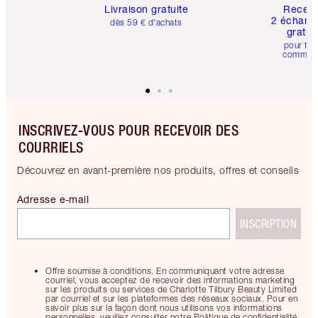
Livraison gratuite
Recev
2 échanti
dès 59 € d'achats
gratui
pour tou
comman
INSCRIVEZ-VOUS POUR RECEVOIR DES
COURRIELS
Découvrez en avant-première nos produits, offres et conseils
Adresse e-mail
INSCRIPTION
Offre soumise à conditions. En communiquant votre adresse
courriel, vous acceptez de recevoir des informations marketing
sur les produits ou services de Charlotte Tilbury Beauty Limited
par courriel et sur les plateformes des réseaux sociaux. Pour en
savoir plus sur la façon dont nous utilisons vos informations
personnelles, veuillez consulter notre Politique de confidentialité.