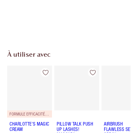
Livraison standard gratuite lorsque votre
montant atteint 59,00 €
Choissisez 2 échantillons gratuits au moment
de confirmer vos achats
À utiliser avec
FORMULE EFFICACITÉ RENFORCÉE !
CHARLOTTE'S MAGIC
PILLOW TALK PUSH
AIRBRUSH
CREAM
UP LASHES!
FLAWLESS SET