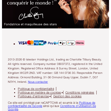
2013-2026 © Islestarr Holdings Ltd., trading as Charlotte Tilbury Beauty.
All rights reserved. Company number 08037372, registered in the United
Kingdom. Registered Office Address: 8 Surrey Street, London, United
Kingdom WC2R 2ND. VAT number: GB 144 0736 30. Responsible Person
Address: Ormond Building, 31-36 Ormond Quay Upper, Dublin 7, D07
N5YH, Ireland.
Nous contacter
Politique de confidentialité
Politique en matière de cookies
Conditions générales
Politiques d’entreprise
Gestion des cookies
Ce site est protégé par reCAPTCHA et soumis à la
Politique de
confidentialité de Google
ainsi qu'aux
Conditions d'utilisation de
Google
.