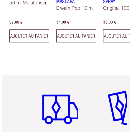
MASCARA
SPRAY
50 ml Moisturiser
Dream Pop 10 ml
Original 100 
97,00 €
34,00 €
39,00 €
AJOUTER AU PANIER
AJOUTER AU PANIER
AJOUTER AU P
Article 1 sur 6
Article 