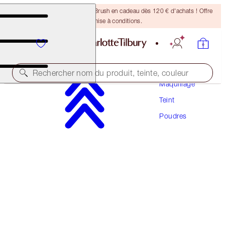
Recevez un pinceau Bronzing Brush en cadeau dès 120 € d'achats ! Offre
soumise à conditions.
Rechercher nom du produit, teinte, couleur
Maquillage
Teint
AIRBRUSH FLAWLESS FINISH
Poudres
2 MEDIUM
54,00 €
(
67,50 €
/
10
g
)