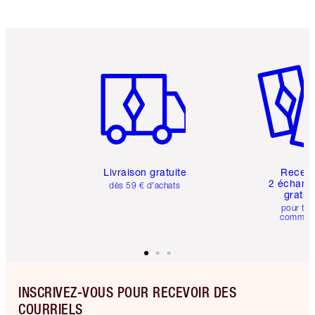
Article 1 sur 6
Article 
Livraison gratuite
Recev
2 échanti
dès 59 € d'achats
gratui
pour tou
comman
INSCRIVEZ-VOUS POUR RECEVOIR DES
COURRIELS