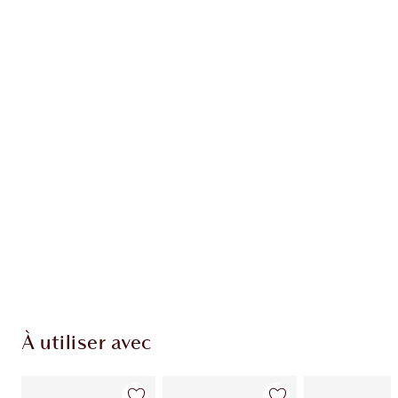
Recevez 54 pièces de fidélité
En savoir plus
EXCLUSIVITÉS CHARLOTTE TILBURY
Club fidélité Charlotte's Darlings. Gagnez des
pièces de fidélité à chaque achat!
Livraison standard gratuite lorsque votre
montant atteint 59,00 €
Choissisez 2 échantillons gratuits au moment
de confirmer vos achats
À utiliser avec