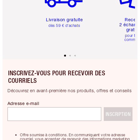
Livraison gratuite
Recev
2 échanti
dès 59 € d'achats
gratui
pour tou
comman
INSCRIVEZ-VOUS POUR RECEVOIR DES
COURRIELS
Découvrez en avant-première nos produits, offres et conseils
Adresse e-mail
INSCRIPTION
Offre soumise à conditions. En communiquant votre adresse
courriel, vous acceptez de recevoir des informations marketing