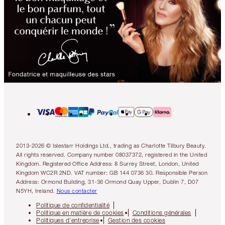
2013-2026 © Islestarr Holdings Ltd., trading as Charlotte Tilbury Beauty.
All rights reserved. Company number 08037372, registered in the United
Kingdom. Registered Office Address: 8 Surrey Street, London, United
Kingdom WC2R 2ND. VAT number: GB 144 0736 30. Responsible Person
Address: Ormond Building, 31-36 Ormond Quay Upper, Dublin 7, D07
N5YH, Ireland.
Nous contacter
Politique de confidentialité
Politique en matière de cookies
Conditions générales
Politiques d’entreprise
Gestion des cookies