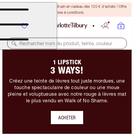
Recevez un pinceau Bronzing Brush en cadeau dès 120 € d'achats ! Offre
soumise à conditions.
Rechercher nom du produit, teinte, couleur
1 LIPSTICK
3 WAYS!
Créez une teinte de lèvres tout juste mordues, une
touche spectaculaire de couleur ou une moue
pleine et voluptueuse avec notre rouge à lèvres mat
le plus vendu en Walk of No Shame.
ACHETER