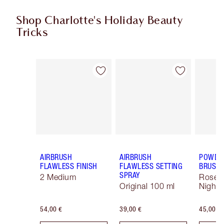
Shop Charlotte's Holiday Beauty
Tricks
Artículo 1 de 8
Artículo 2 de 8
AIRBRUSH
AIRBRUSH
POWDER
FLAWLESS FINISH
FLAWLESS SETTING
BRUSH
SPRAY
2 Medium
Rose 
Original 100 ml
Night 
54,00 €
39,00 €
45,00 €