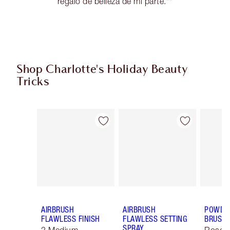
regalo de belleza de mi parte.**
Shop Charlotte's Holiday Beauty
Tricks
Artículo 1 de 8
Artículo 2 de 8
AIRBRUSH
AIRBRUSH
POWDER
FLAWLESS FINISH
FLAWLESS SETTING
BRUSH
SPRAY