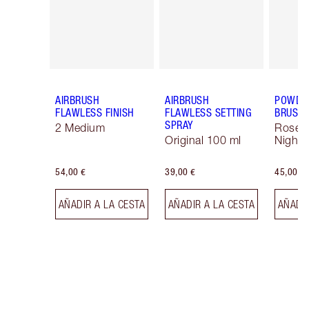
AIRBRUSH
AIRBRUSH
POWDER
FLAWLESS FINISH
FLAWLESS SETTING
BRUSH
SPRAY
2 Medium
Rose 
Original 100 ml
Night 
54,00 €
39,00 €
45,00 €
AÑADIR A LA CESTA
AÑADIR A LA CESTA
AÑADIR