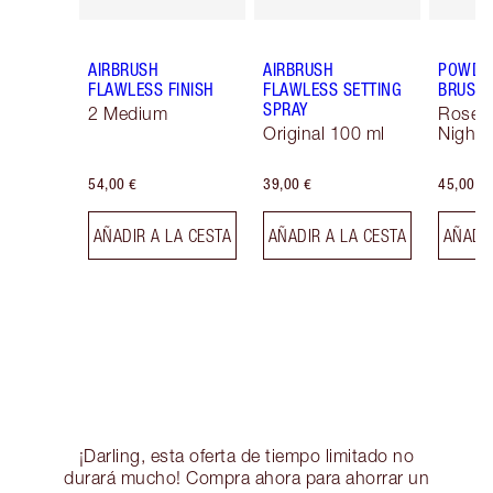
AIRBRUSH
AIRBRUSH
POWDER
FLAWLESS FINISH
FLAWLESS SETTING
BRUSH
SPRAY
2 Medium
Rose 
Original 100 ml
Night 
54,00 €
39,00 €
45,00 €
AÑADIR A LA CESTA
AÑADIR A LA CESTA
AÑADIR
¡Darling, esta oferta de tiempo limitado no
durará mucho! Compra ahora para ahorrar un