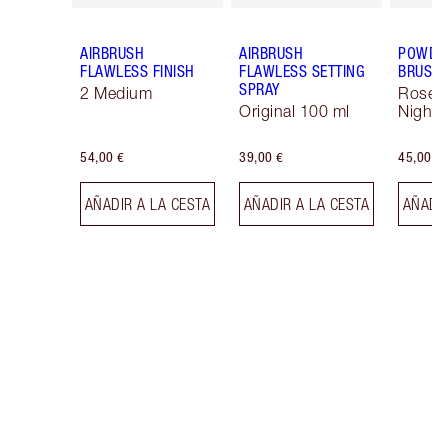
AIRBRUSH
AIRBRUSH
POWDER
FLAWLESS FINISH
FLAWLESS SETTING
BRUSH
SPRAY
2 Medium
Rose 
Original 100 ml
Night 
54,00 €
39,00 €
45,00 €
AÑADIR A LA CESTA
AÑADIR A LA CESTA
AÑADIR