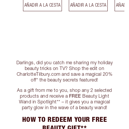
AÑADIR A LA CESTA
AÑADIR A LA CESTA
AÑADIR
Darlings, did you catch me sharing my holiday
beauty tricks on TV? Shop the edit on
CharlotteTilbury.com and save a magical 20%
off* the beauty secrets featured!
As a gift from me to you, shop any 2 selected
FREE
products and receive a
Beauty Light
Wand in Spotlight** – it gives you a magical
party glow in the wave of a beauty wand!
HOW TO REDEEM YOUR FREE
BEAUTY GIFT**