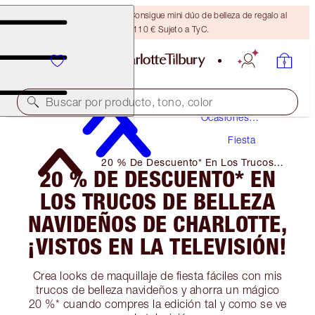
¡ÚLTIMA OPORTUNIDAD! Consigue mini dúo de belleza de regalo al
gastar 110 € Sujeto a TyC.
Maquillaje
Buscar por producto, tono, color
Ocasiones
Especiales
Fiesta
20 % De Descuento* En Los Trucos
20 % DE DESCUENTO* EN
De Belleza Navideños De Charlotte,
¡Vistos En La Televisión!
LOS TRUCOS DE BELLEZA
NAVIDEÑOS DE CHARLOTTE,
¡VISTOS EN LA TELEVISIÓN!
Crea looks de maquillaje de fiesta fáciles con mis
trucos de belleza navideños y ahorra un mágico
20 %* cuando compres la edición tal y como se ve