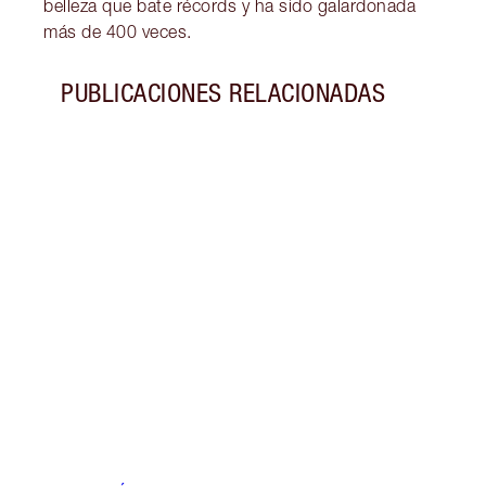
belleza que bate récords y ha sido galardonada
más de 400 veces.
PUBLICACIONES RELACIONADAS
Artículo 1 de 12
¡NOV
IRRA
COLE
TILB
¡Céli
Dion 
un lo
en Pl