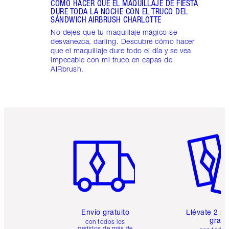
CÓMO HACER QUE EL MAQUILLAJE DE FIESTA
DURE TODA LA NOCHE CON EL TRUCO DEL
SÁNDWICH AIRBRUSH CHARLOTTE
No dejes que tu maquillaje mágico se
desvanezca, darling. Descubre cómo hacer
que el maquillaje dure todo el día y se vea
impecable con mi truco en capas de
AIRbrush.
Artículo 1 de 6
Artículo
Envío gratuito
Llévate 2 m
gratis
con todos los
pedidos de más de