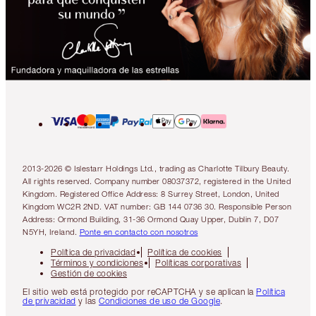
2013-2026 © Islestarr Holdings Ltd., trading as Charlotte Tilbury Beauty.
All rights reserved. Company number 08037372, registered in the United
Kingdom. Registered Office Address: 8 Surrey Street, London, United
Kingdom WC2R 2ND. VAT number: GB 144 0736 30. Responsible Person
Address: Ormond Building, 31-36 Ormond Quay Upper, Dublin 7, D07
N5YH, Ireland.
Ponte en contacto con nosotros
Política de privacidad
Política de cookies
Términos y condiciones
Políticas corporativas
Gestión de cookies
El sitio web está protegido por reCAPTCHA y se aplican la
Política
de privacidad
y las
Condiciones de uso de Google
.