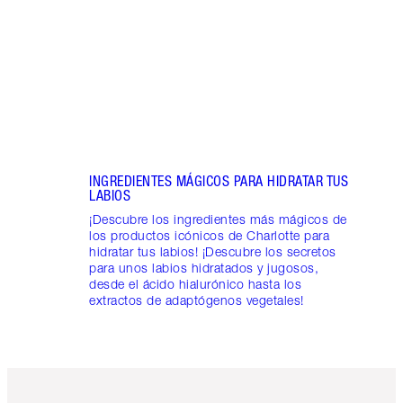
las d
ingre
basad
INGREDIENTES MÁGICOS PARA HIDRATAR TUS
LABIOS
¡Descubre los ingredientes más mágicos de
los productos icónicos de Charlotte para
hidratar tus labios! ¡Descubre los secretos
para unos labios hidratados y jugosos,
desde el ácido hialurónico hasta los
extractos de adaptógenos vegetales!