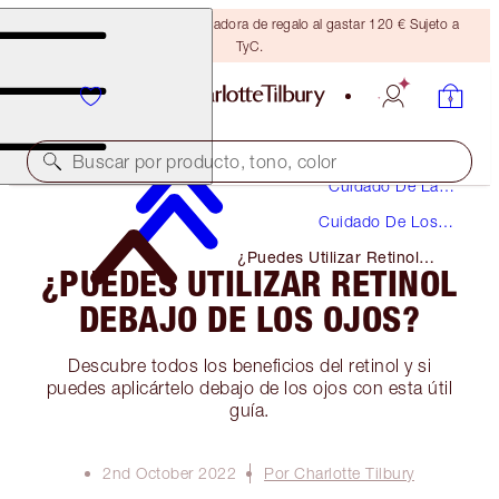
Consigue una brocha bronceadora de regalo al gastar 120 € Sujeto a
TyC.
Buscar por producto, tono, color
Cuidado De La
Piel
Cuidado De Los
Ojos
¿Puedes Utilizar Retinol
¿PUEDES UTILIZAR RETINOL
Debajo De Los Ojos?
DEBAJO DE LOS OJOS?
Descubre todos los beneficios del retinol y si
puedes aplicártelo debajo de los ojos con esta útil
guía.
2nd October 2022
Por Charlotte Tilbury