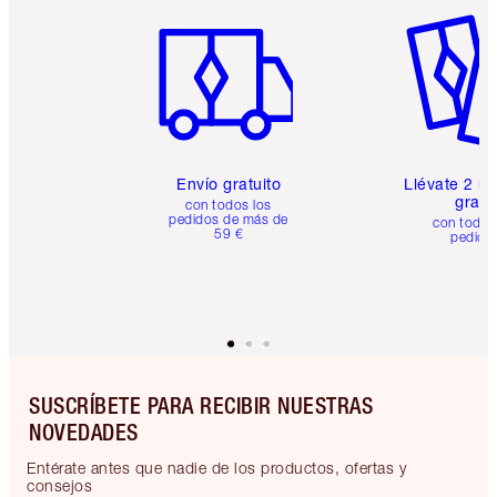
Artículo 1 de 6
Artículo
Envío gratuito
Llévate 2 m
gratis
con todos los
pedidos de más de
con todos
59 €
pedido
SUSCRÍBETE PARA RECIBIR NUESTRAS
NOVEDADES
Entérate antes que nadie de los productos, ofertas y
consejos