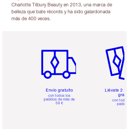
Charlotte Tilbury Beauty en 2013, una marca de
belleza que bate récords y ha sido galardonada
más de 400 veces.
Artículo 1 de 6
Artículo
Envío gratuito
Llévate 2 m
gratis
con todos los
pedidos de más de
con todos
59 €
pedido