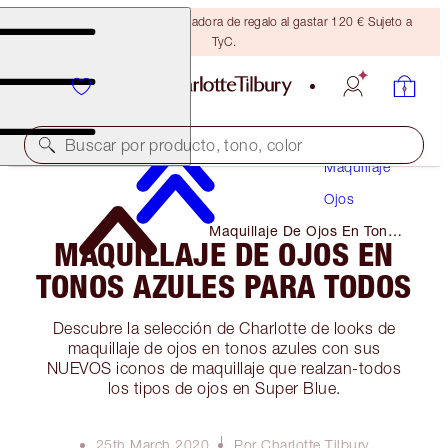
Consigue una brocha bronceadora de regalo al gastar 120 € Sujeto a
TyC.
Buscar por producto, tono, color
Maquillaje
Ojos
Maquillaje De Ojos En Tonos
MAQUILLAJE DE OJOS EN
Azules Para Todos
TONOS AZULES PARA TODOS
Descubre la selección de Charlotte de looks de
maquillaje de ojos en tonos azules con sus
NUEVOS iconos de maquillaje que realzan-todos
los tipos de ojos en Super Blue.
25th March 2020
Por Charlotte Tilbury