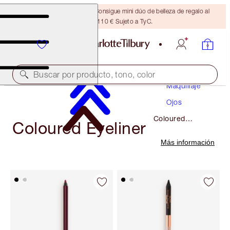
¡ÚLTIMA OPORTUNIDAD! Consigue mini dúo de belleza de regalo al
gastar 110 € Sujeto a TyC.
Buscar por producto, tono, color
Maquillaje
Ojos
Coloured
Coloured Eyeliner
Eyeliner
Más información