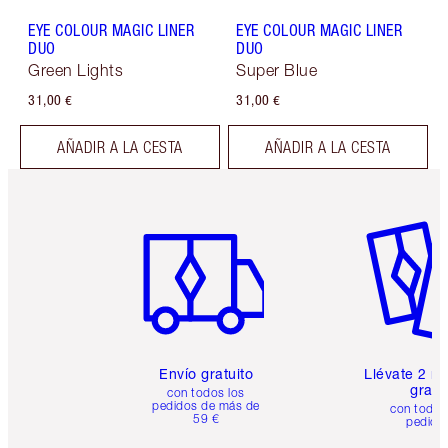
EYE COLOUR MAGIC LINER
EYE COLOUR MAGIC LINER
DUO
DUO
Green Lights
Super Blue
31,00 €
31,00 €
AÑADIR A LA CESTA
AÑADIR A LA CESTA
Artículo 1 de 6
Artículo
Envío gratuito
Llévate 2 m
gratis
con todos los
pedidos de más de
con todos
59 €
pedido