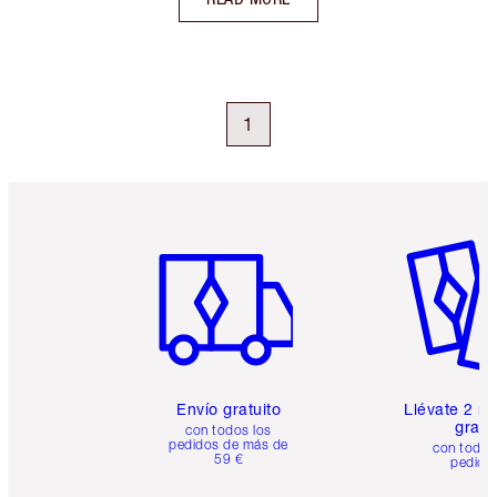
1
Artículo 1 de 6
Artículo
Envío gratuito
Llévate 2 m
gratis
con todos los
pedidos de más de
con todos
59 €
pedido