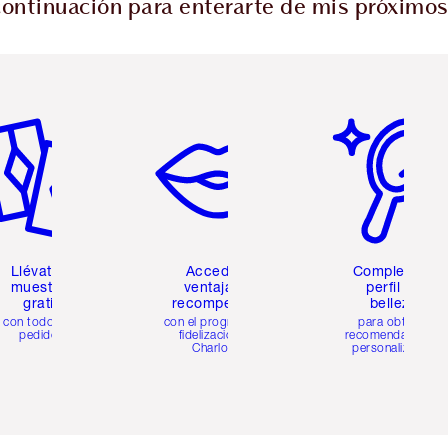
 continuación para enterarte de mis próximo
tículo 2 de 6
Artículo 3 de 6
Artículo 4 de 6
Llévate 2
Accede a
Completa tu
muestras
ventajas y
perfil de
gratis
recompensas
belleza
con todos los
con el programa de
para obtener
pedidos
fidelización de
recomendaciones
Charlotte
personalizadas