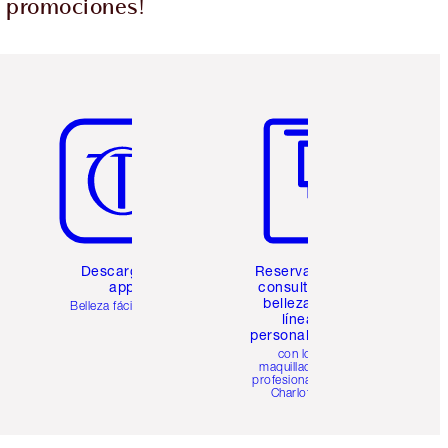
s promociones!
Artículo 5 de 6
Artículo 6 de 6
Descarga la
Reserva una
app
consulta de
belleza en
Belleza fácil para ti
línea
personalizada
con los
maquilladores
profesionales de
Charlotte.