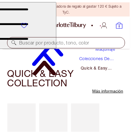
Consigue una brocha bronceadora de regalo al gastar 120 € Sujeto a
TyC.
Buscar por producto, tono, color
Maquillaje
Colecciones De
Maquillaje
Quick & Easy
QUICK & EASY
Collection
COLLECTION
Más información