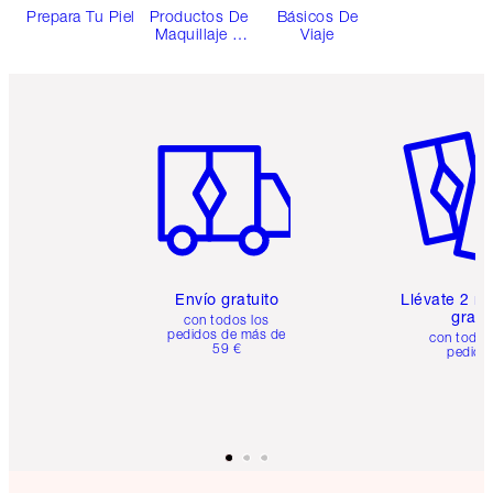
Prepara Tu Piel
Productos De
Básicos De
Maquillaje Y
Viaje
Cuidado De La
Piel
Recargables
Artículo 1 de 6
Artículo
Envío gratuito
Llévate 2 m
gratis
con todos los
pedidos de más de
con todos
59 €
pedido