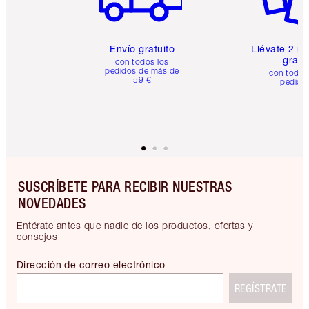
Envío gratuito
Llévate 2 m
gratis
con todos los
pedidos de más de
con todos
59 €
pedido
SUSCRÍBETE PARA RECIBIR NUESTRAS
NOVEDADES
Entérate antes que nadie de los productos, ofertas y
consejos
Dirección de correo electrónico
REGÍSTRATE