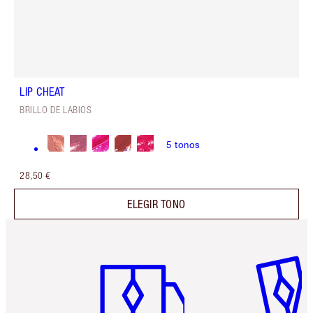
LIP CHEAT
BRILLO DE LABIOS
5
tonos
28,50 €
ELEGIR TONO
Artículo 1 de 6
Artículo