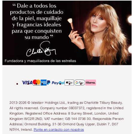
2013-2026 © Islestarr Holdings Ltd., trading as Charlotte Tilbury Beauty.
All rights reserved. Company number 08037372, registered in the United
Kingdom. Registered Office Address: 8 Surrey Street, London, United
Kingdom WC2R 2ND. VAT number: GB 144 0736 30. Responsible Person
Address: Ormond Building, 31-36 Ormond Quay Upper, Dublin 7, D07
N5YH, Ireland.
Ponte en contacto con nosotros