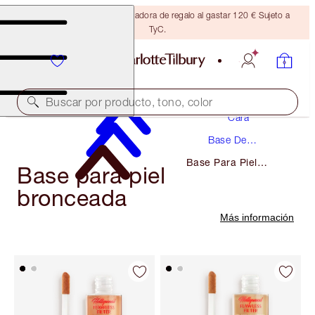
Consigue una brocha bronceadora de regalo al gastar 120 € Sujeto a
TyC.
Maquillaje
Buscar por producto, tono, color
Cara
Base De
Maquillaje
Base Para Piel
Base para piel
Bronceada
bronceada
Más información