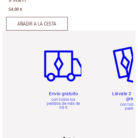
9 Warm
54,00 €
AÑADIR A LA CESTA
Artículo 1 de 6
Artículo
Envío gratuito
Llévate 2 m
gratis
con todos los
pedidos de más de
con todos
59 €
pedido