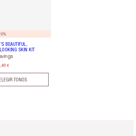
20%
’S BEAUTIFUL,
LOOKING SKIN KIT
avings
,40 €
ELEGIR TONOS
Artículo 5 de 6
Artículo 6 de 6