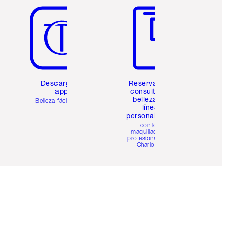
Descarga la
Reserva una
app
consulta de
belleza en
Belleza fácil para ti
línea
personalizada
con los
maquilladores
profesionales de
Charlotte.