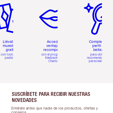
Llévate 2
Accede a
Completa tu
muestras
ventajas y
perfil de
gratis
recompensas
belleza
con todos los
con el programa de
para obtener
pedidos
fidelización de
recomendaciones
Charlotte
personalizadas
SUSCRÍBETE PARA RECIBIR NUESTRAS
NOVEDADES
Entérate antes que nadie de los productos, ofertas y
consejos