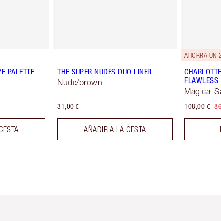
AHORRA UN 
YE PALETTE
THE SUPER NUDES DUO LINER
CHARLOTTE
FLAWLESS 
Nude/brown
Magical S
31,00 €
108,00 €
86
 CESTA
AÑADIR A LA CESTA
tículo 2 de 6
Artículo 3 de 6
Artículo 4 de 6