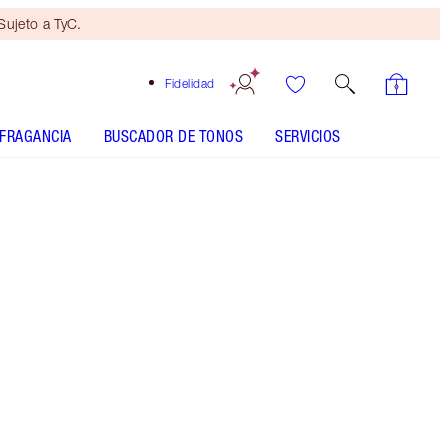
ujeto a TyC.
Fidelidad
FRAGANCIA
BUSCADOR DE TONOS
SERVICIOS
THE SUPER NUDES - Elegir tono
LIP CHEAT - Elegir tono