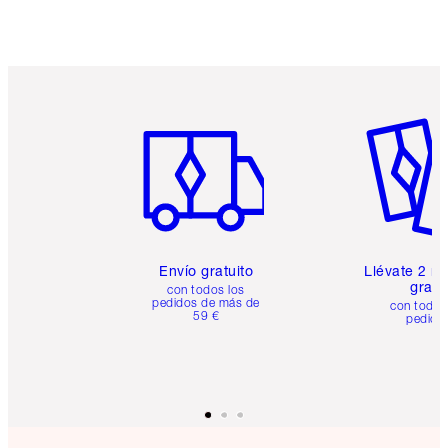
Artículo 1 de 6
Artículo
Envío gratuito
Llévate 2 m
gratis
con todos los
pedidos de más de
con todos
59 €
pedido