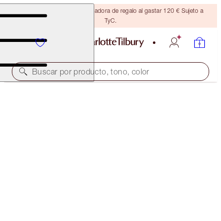
Consigue una brocha bronceadora de regalo al gastar 120 € Sujeto a
TyC.
Buscar por producto, tono, color
LUSCIOUS LIP SLICK
HAPPY LIPS
45,00 €