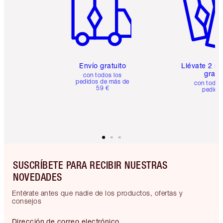
Envío gratuito
Llévate 2 m
gratis
con todos los
pedidos de más de
con todos
59 €
pedido
SUSCRÍBETE PARA RECIBIR NUESTRAS
NOVEDADES
Entérate antes que nadie de los productos, ofertas y
consejos
Dirección de correo electrónico