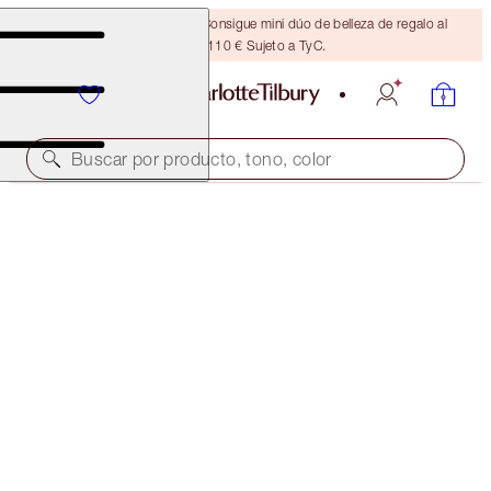
¡ÚLTIMA OPORTUNIDAD! Consigue mini dúo de belleza de regalo al
gastar 110 € Sujeto a TyC.
Buscar por producto, tono, color
PILLOW TALK SUPERSTAR LIP & CHEEK KIT
FACE KIT
89,00 €