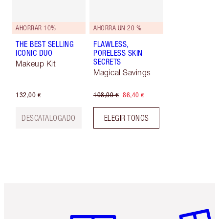
AHORRAR 10%
AHORRA UN 20 %
THE BEST SELLING
FLAWLESS,
ICONIC DUO
PORELESS SKIN
SECRETS
Makeup Kit
Magical Savings
132,00 €
108,00 €
86,40 €
DESCATALOGADO
ELEGIR TONOS
Artículo 1 de 6
Artículo