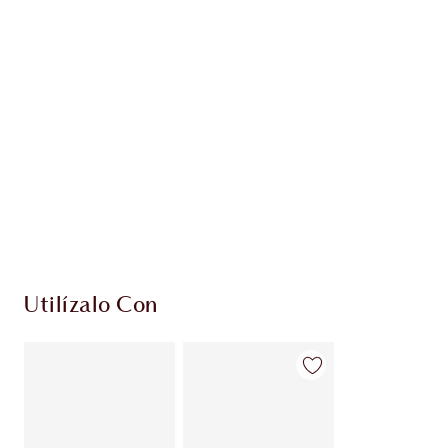
PRODUCTOS EXCLUSIVOS DE CHARLOTTE TILBURY
Club de fidelidad Charlotte’s Darlings. Gana
monedas de fidelización cada vez que
compres!
Envío estándar con compras de 59,00 €
Elige 2 muestras gratis al finalizar la compra
Utilízalo Con