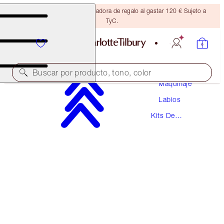
Consigue una brocha bronceadora de regalo al gastar 120 € Sujeto a
TyC.
Buscar por producto, tono, color
Maquillaje
Labios
AHORRA UN 15 %
Kits De
PILLOW TALK COLLAGEN LIP BATH KIT
Labiales
MAGICAL SAVINGS
66,50 €
56,53 €