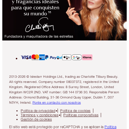
2013-2026 © Islestarr Holdings Ltd., trading as Charlotte Tilbury Beauty.
All rights reserved. Company number 08037372, registered in the United
Kingdom. Registered Office Address: 8 Surrey Street, London, United
Kingdom WC2R 2ND. VAT number: GB 144 0736 30. Responsible Person
Address: Ormond Building, 31-36 Ormond Quay Upper, Dublin 7, D07
N5YH, Ireland.
Ponte en contacto con nosotros
Política de privacidad
Política de cookies
Términos y condiciones
Políticas corporativas
Gestión de cookies
El sitio web está protegido por reCAPTCHA y se aplican la
Política