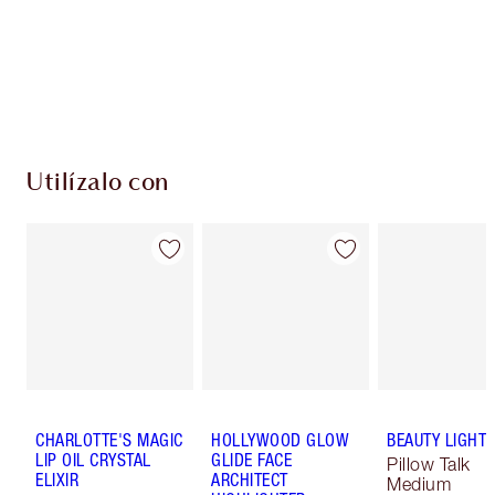
monedas de fidelización cada vez que
compres!
Envío estándar con compras de 59,00 €
Elige 2 muestras gratis al finalizar la compra
Utilízalo con
CHARLOTTE'S MAGIC
HOLLYWOOD GLOW
BEAUTY LIGHT
LIP OIL CRYSTAL
GLIDE FACE
Pillow Talk
ELIXIR
ARCHITECT
Medium