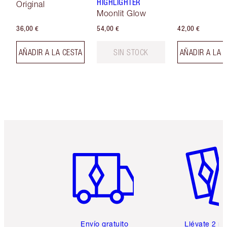
HIGHLIGHTER
Original
Moonlit Glow
36,00 €
54,00 €
42,00 €
AÑADIR A LA CESTA
SIN STOCK
AÑADIR A LA 
Artículo 1 de 6
Artículo
Envío gratuito
Llévate 2 m