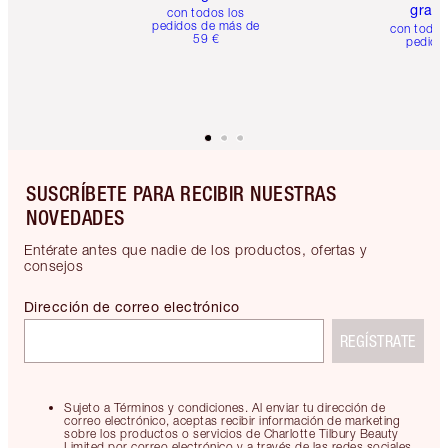
gratis
con todos los
pedidos de más de
con todos
59 €
pedido
SUSCRÍBETE PARA RECIBIR NUESTRAS
NOVEDADES
Entérate antes que nadie de los productos, ofertas y
consejos
Dirección de correo electrónico
REGÍSTRATE
Sujeto a Términos y condiciones. Al enviar tu dirección de
correo electrónico, aceptas recibir información de marketing
sobre los productos o servicios de Charlotte Tilbury Beauty
Limited por correo electrónico y a través de las redes sociales.