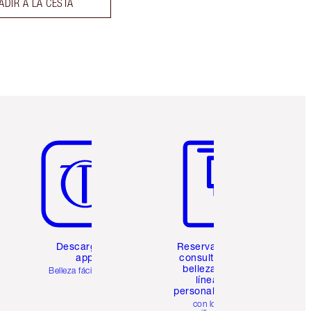
ADIR A LA CESTA
Artículo 5 de 6
Artículo 6 de 6
Descarga la
Reserva una
app
consulta de
belleza en
Belleza fácil para ti
línea
personalizada
con los