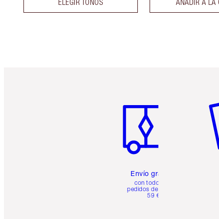
ELEGIR TONOS
AÑADIR A LA
Artículo 1 de 6
Ar
Envío gratuito
con todos los
pedidos de más de
59 €