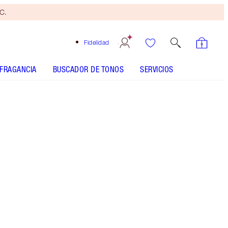
yC.
Fidelidad
FRAGANCIA
BUSCADOR DE TONOS
SERVICIOS
EL KIT INCLUYE
PILLOW TALK EYELINER PILLOW TALK
PILLOW TALK LUXURY PALETTE - Elegir tono
PILLOW TALK PUSH UP LASHES! MASCARA - Elegir
tono