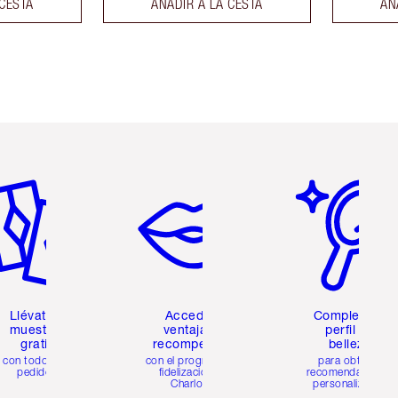
 CESTA
AÑADIR A LA CESTA
AÑ
tículo 2 de 6
Artículo 3 de 6
Artículo 4 de 6
Llévate 2
Accede a
Completa tu
muestras
ventajas y
perfil de
gratis
recompensas
belleza
con todos los
con el programa de
para obtener
pedidos
fidelización de
recomendaciones
Charlotte
personalizadas