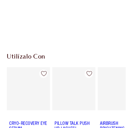
Club de fidelidad Charlotte’s Darlings. Gana
monedas de fidelización cada vez que
compres!
Envío estándar con compras de 59,00 €
Elige 2 muestras gratis al finalizar la compra
Utilízalo Con
CRYO-RECOVERY EYE
PILLOW TALK PUSH
AIRBRUSH