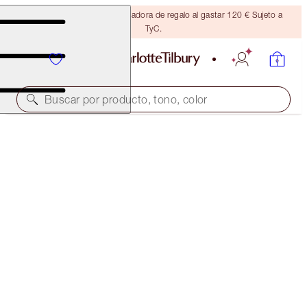
Consigue una brocha bronceadora de regalo al gastar 120 € Sujeto a
TyC.
Buscar por producto, tono, color
PILLOW TALK CRYSTAL DIMENSION EYELINER
PILLOW TALK
32,00 €