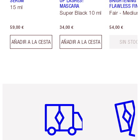
SERUM
UP LASHES!
BRIGHTENING
MASCARA
FLAWLESS FIN
15 ml
Super Black 10 ml
Fair - Mediu
59,00 €
34,00 €
54,00 €
AÑADIR A LA CESTA
AÑADIR A LA CESTA
SIN STOC
Artículo 1 de 6
Artículo