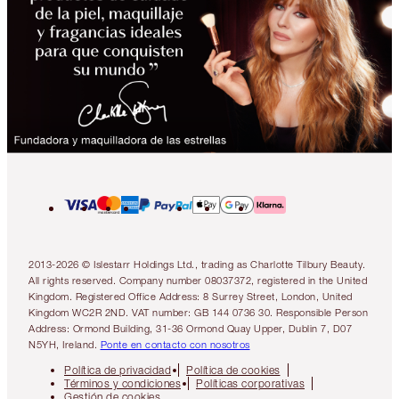
2013-2026 © Islestarr Holdings Ltd., trading as Charlotte Tilbury Beauty.
All rights reserved. Company number 08037372, registered in the United
Kingdom. Registered Office Address: 8 Surrey Street, London, United
Kingdom WC2R 2ND. VAT number: GB 144 0736 30. Responsible Person
Address: Ormond Building, 31-36 Ormond Quay Upper, Dublin 7, D07
N5YH, Ireland.
Ponte en contacto con nosotros
Política de privacidad
Política de cookies
Términos y condiciones
Políticas corporativas
Gestión de cookies