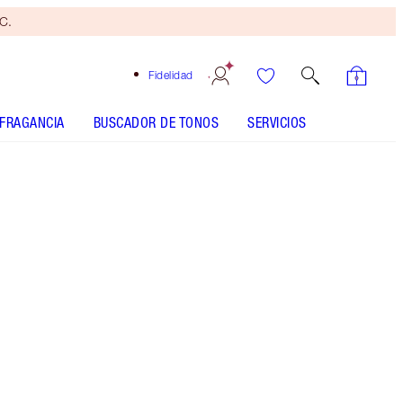
yC.
Fidelidad
FRAGANCIA
BUSCADOR DE TONOS
SERVICIOS
Brocha
bronceadora
gratis
Al
gastar
110 €
Sujeto
a TyC.
¡NOVEDAD EXCLUSIVA! Set de regalo que
incluye un iluminador líquido Pillow Talk en
formato mini y varitas de colorete mate para un
colorete y un resplandor de lo más