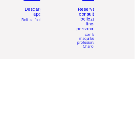
Descarga la
Reserva una
app
consulta de
belleza en
Belleza fácil para ti
línea
personalizada
con los
maquilladores
profesionales de
Charlotte.