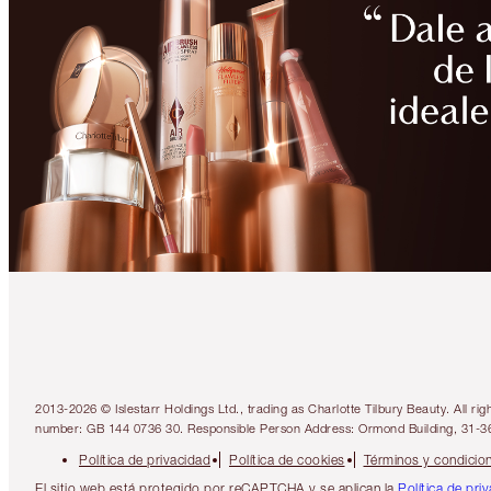
2013-2026 © Islestarr Holdings Ltd., trading as Charlotte Tilbury Beauty. Al
number: GB 144 0736 30. Responsible Person Address: Ormond Building, 31-3
Política de privacidad
Política de cookies
Términos y condicio
El sitio web está protegido por reCAPTCHA y se aplican la
Política de pri