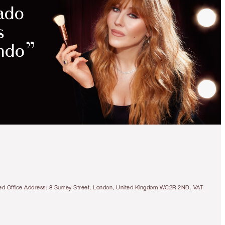
AHORROS
MÁGICOS
AHORRA 17%
CHARLOTTE’S MAGIC
TRIO OF TRINKETS
MAKEUP & SKINCARE KIT
tered Office Address: 8 Surrey Street, London, United Kingdom WC2R 2ND. VAT
55,00 €
Vista rápida