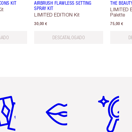
CONS KIT
AIRBRUSH FLAWLESS SETTING
THE BEAUT
SPRAY KIT
it
LIMITED 
LIMITED EDITION Kit
Palette
30,00 €
75,00 €
GADO
DESCATALOGADO
D
tículo 2 de 6
Artículo 3 de 6
Artículo 4 de 6