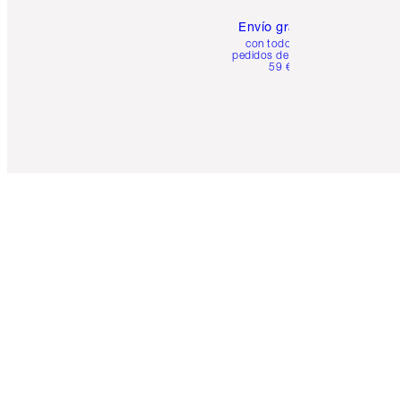
Envío gratuito
con todos los
pedidos de más de
59 €