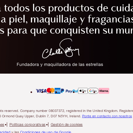
l rights reserved. Company number 08037372, registered in the United Kingdom. Regis
6 Ormond Quay Upper, Dublin 7, D07 N5YH, Ireland.
Ponte en contacto con nosotros
nes
Políticas corporativas
Gestión de cookies
vacidad
y las
Condiciones de uso de Google
.