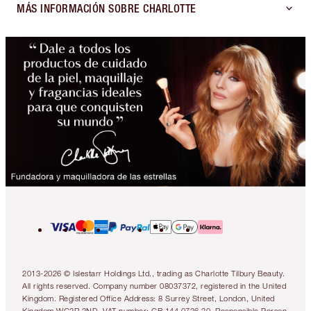
MÁS INFORMACIÓN SOBRE CHARLOTTE
2013-2026 © Islestarr Holdings Ltd., trading as Charlotte Tilbury Beauty.
All rights reserved. Company number 08037372, registered in the United
Kingdom. Registered Office Address: 8 Surrey Street, London, United
Kingdom WC2R 2ND. VAT number: GB 144 0736 30. Responsible Person