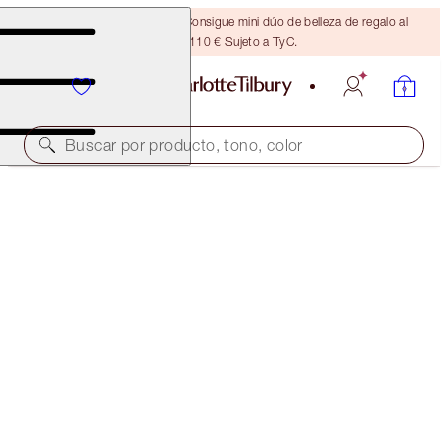
¡ÚLTIMA OPORTUNIDAD! Consigue mini dúo de belleza de regalo al
gastar 110 € Sujeto a TyC.
Buscar por producto, tono, color
PILLOW TALK ICONIC BLUSH AND GLOW KIT
LIMITED EDITION CHEEK KIT
32,00 €
(
32,00 €
/
10
ml
)