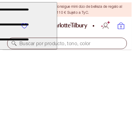
¡ÚLTIMA OPORTUNIDAD! Consigue mini dúo de belleza de regalo al
gastar 110 € Sujeto a TyC.
Buscar por producto, tono, color
¡LIMITADA EXCLUSIVA!
PILLOW TALK BEAUTY SOULMATES FACE PALETTE
FLAWLESS PEACH
53,00 €
(
40,77 €
/
10
g
)