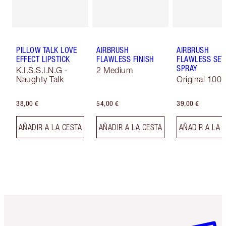
PILLOW TALK LOVE
AIRBRUSH
AIRBRUSH
EFFECT LIPSTICK
FLAWLESS FINISH
FLAWLESS SET
SPRAY
K.I.S.S.I.N.G -
2 Medium
Naughty Talk
Original 100 
38,00 €
54,00 €
39,00 €
AÑADIR A LA CESTA
AÑADIR A LA CESTA
AÑADIR A LA 
Artículo 1 de 6
Artículo