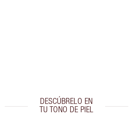
Gana 53 monedas de fidelización
Más información
PRODUCTOS EXCLUSIVOS DE CHARLOTTE TILBURY
Club de fidelidad Charlotte’s Darlings. Gana
monedas de fidelización cada vez que
compres!
Envío estándar con compras de 59,00 €
Elige 2 muestras gratis al finalizar la compra
DESCÚBRELO EN
TU TONO DE PIEL